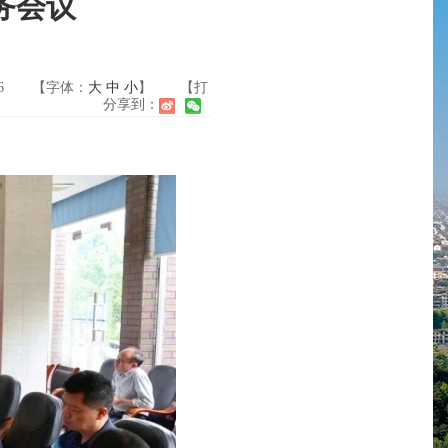
务会议
6
【字体：
大
中
小
】
【打
分享到：