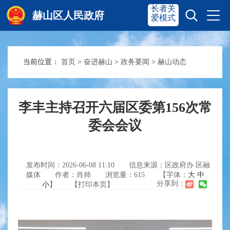
长者关
赫山区人民政府
爱模式
当前位置：
首页
>
奋进赫山
>
政务要闻
>
赫山动态
赫山首页
奋进赫山
政务要闻
多彩资湘
李丰主持召开六届区委第156次常
委会会议
信息公开
政务服务
发布时间：2026-06-08 11:10
信息来源：区政府办 区融
媒体
作者：肖帅
浏览量：
615
【字体：
大
中
互动交流
分享到：
小
】
【打印本页】