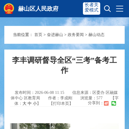
长者关
赫山区人民政府
爱模式
当前位置：
首页
>
奋进赫山
>
政务要闻
>
赫山动态
赫山首页
奋进赫山
政务要闻
多彩资湘
李丰调研督导全区“三考”备考工
作
信息公开
政务服务
发布时间：2026-06-08 11:15
信息来源：区委办 区融媒
体中心 区教育局
作者：李成刚
浏览量：
577
【字
互动交流
分享到：
体：
大
中
小
】
【打印本页】