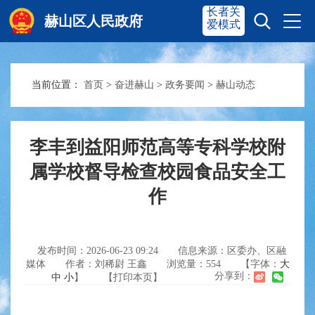
长者关
赫山区人民政府
爱模式
当前位置：
首页
>
奋进赫山
>
政务要闻
>
赫山动态
赫山首页
奋进赫山
政务要闻
多彩资湘
李丰到益阳师范高等专科学校附
属学校督导检查校园食品安全工
作
信息公开
政务服务
互动交流
发布时间：2026-06-23 09:24
信息来源：区委办、区融
媒体
作者：刘稀尉 王鑫
浏览量：
554
【字体：
大
分享到：
中
小
】
【打印本页】