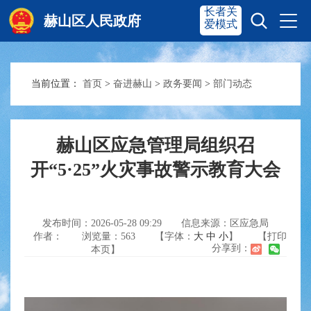
长者关
赫山区人民政府
爱模式
当前位置：
首页
>
奋进赫山
>
政务要闻
>
部门动态
赫山首页
奋进赫山
政务要闻
多彩资湘
赫山区应急管理局组织召
开“5·25”火灾事故警示教育大会
信息公开
政务服务
发布时间：2026-05-28 09:29
信息来源：区应急局
作者：
浏览量：
563
【字体：
大
中
小
】
【打印
互动交流
分享到：
本页】