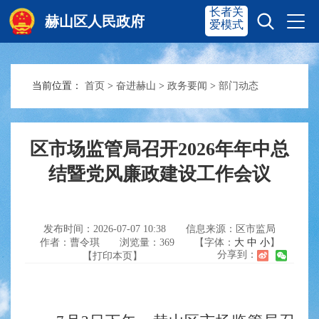
长者关
赫山区人民政府
爱模式
当前位置：
首页
>
奋进赫山
>
政务要闻
>
部门动态
赫山首页
奋进赫山
政务要闻
多彩资湘
区市场监管局召开2026年年中总
结暨党风廉政建设工作会议
信息公开
政务服务
发布时间：2026-07-07 10:38
信息来源：区市监局
作者：曹令琪
浏览量：
369
【字体：
大
中
小
】
互动交流
分享到：
【打印本页】