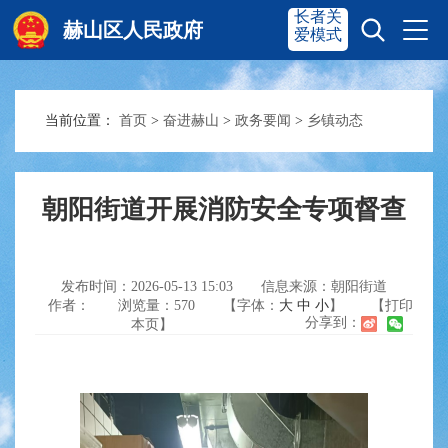
长者关
赫山区人民政府
爱模式
当前位置：
首页
>
奋进赫山
>
政务要闻
>
乡镇动态
赫山首页
奋进赫山
政务要闻
多彩资湘
朝阳街道开展消防安全专项督查
信息公开
政务服务
发布时间：2026-05-13 15:03
信息来源：朝阳街道
作者：
浏览量：
570
【字体：
大
中
小
】
【打印
分享到：
本页】
互动交流