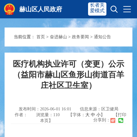
长者关
赫山区人民政府
爱模式
当前位置：
首页
>
奋进赫山
>
政务要闻
>
通知公告
赫山首页
奋进赫山
政务要闻
多彩资湘
医疗机构执业许可（变更）公示
（益阳市赫山区鱼形山街道百羊
庄社区卫生室）
信息公开
政务服务
互动交流
发布时间：2026-06-01 16:01
信息来源：区卫健局
作者：
浏览量：
110
【字体：
大
中
小
】
【打印
分享到：
本页】