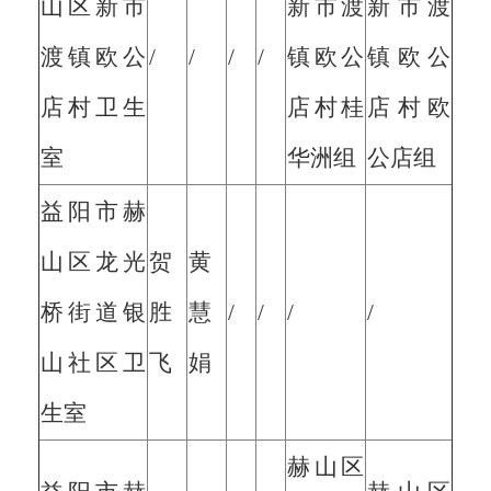
山区新市
新市渡
新市渡
渡镇欧公
/
/
/
/
镇欧公
镇欧公
店村卫生
店村桂
店村欧
室
华洲组
公店组
益阳市赫
山区龙光
贺
黄
桥街道银
胜
慧
/
/
/
/
山社区卫
飞
娟
生室
赫山区