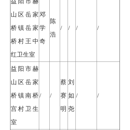
益阳市赫
山区岳家
邓
陈
桥镇岳家
学
/
/
/
/
浩
桥村王中
奇
红卫生室
益阳市赫
山区岳家
蔡
刘
桥镇南桥
/
/
赛
如
/
/
宫村卫生
明
尧
室