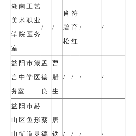
湖南工艺
肖
符
美术职业
/
/
碧
育
/
/
学院医务
松
红
室
益阳市箴
孟
曹
言中学医
德
腊
/
/
/
/
务室
良
生
益阳市赫
山区鱼形
蔡
唐
山街道灵
德
铁
/
/
/
/