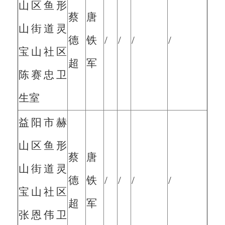
山区鱼形
蔡
唐
山街道灵
德
铁
/
/
/
/
宝山社区
超
军
陈赛忠卫
生室
益阳市赫
山区鱼形
蔡
唐
山街道灵
德
铁
/
/
/
/
宝山社区
超
军
张恩伟卫