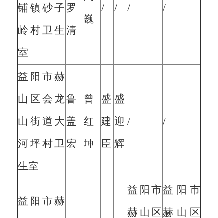
铺镇砂子
罗
/
/
/
/
巍
岭村卫生
清
室
益阳市赫
山区会龙
鲁
曾
盛
盛
山街道大
盖
红
建
迎
/
/
河坪村卫
宏
坤
臣
辉
生室
益阳市
益阳市
益阳市赫
赫山区
赫山区