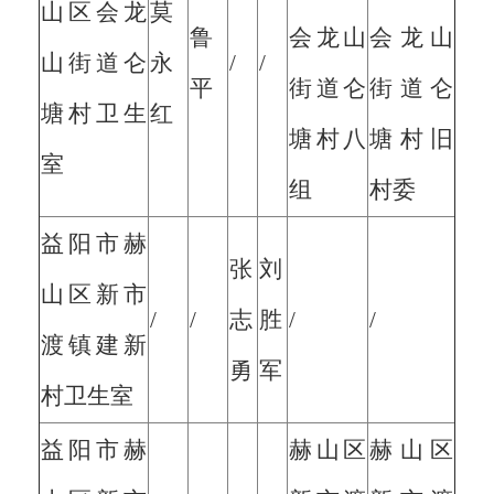
山区会龙
莫
鲁
会龙山
会龙山
山街道仑
永
/
/
平
街道仑
街道仑
塘村卫生
红
塘村八
塘村旧
室
组
村委
益阳市赫
张
刘
山区新市
/
/
志
胜
/
/
渡镇建新
勇
军
村卫生室
益阳市赫
赫山区
赫山区