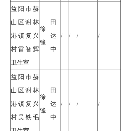
益阳市赫
山区谢林
田
徐
港镇复兴
达
/
/
/
/
锋
村雷智辉
中
卫生室
益阳市赫
山区谢林
田
徐
港镇复兴
达
/
/
/
/
锋
村吴铁毛
中
卫生室