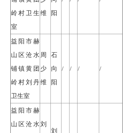
岭村卫生
维
阳
室
益阳市赫
山区沧水
周
石
铺镇黄团
少
向
/
/
/
/
岭村刘丹
维
阳
卫生室
益阳市赫
山区沧水
刘
刘