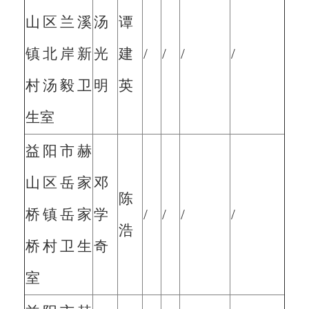
山区兰溪
汤
谭
镇北岸新
光
建
/
/
/
/
村汤毅卫
明
英
生室
益阳市赫
山区岳家
邓
陈
桥镇岳家
学
/
/
/
/
浩
桥村卫生
奇
室