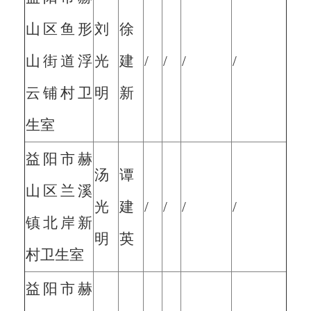
山区鱼形
刘
徐
山街道浮
光
建
/
/
/
/
云铺村卫
明
新
生室
益阳市赫
汤
谭
山区兰溪
光
建
/
/
/
/
镇北岸新
明
英
村卫生室
益阳市赫