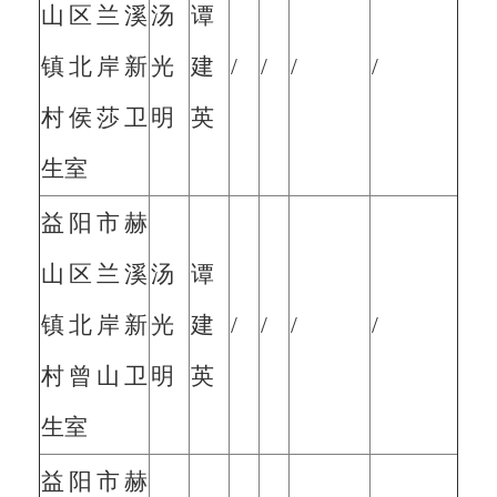
山区兰溪
汤
谭
镇北岸新
光
建
/
/
/
/
村侯莎卫
明
英
生室
益阳市赫
山区兰溪
汤
谭
镇北岸新
光
建
/
/
/
/
村曾山卫
明
英
生室
益阳市赫