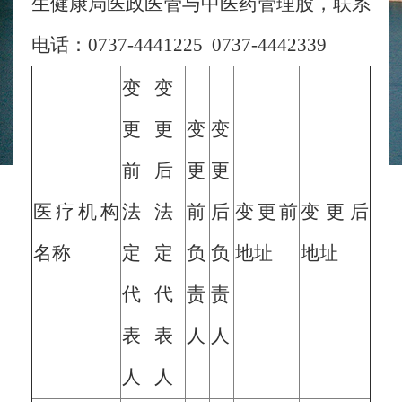
生健康局医政医管与中医药管理股，联系
电话：0737-4441225 0737-4442339
变
变
更
更
变
变
前
后
更
更
医疗机构
法
法
前
后
变更前
变更后
名称
定
定
负
负
地址
地址
代
代
责
责
表
表
人
人
人
人