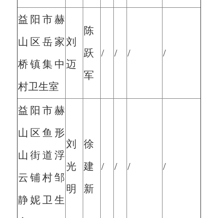
益阳市赫
陈
山区岳家
刘
跃
/
/
/
/
桥镇集中
迈
军
村卫生室
益阳市赫
山区鱼形
刘
徐
山街道浮
光
建
/
/
/
/
云铺村邹
明
新
静妮卫生