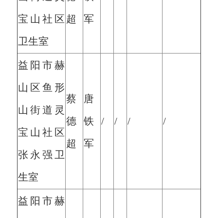
宝山社区
超
军
卫生室
益阳市赫
山区鱼形
蔡
唐
山街道灵
德
铁
/
/
/
/
宝山社区
超
军
张永强卫
生室
益阳市赫