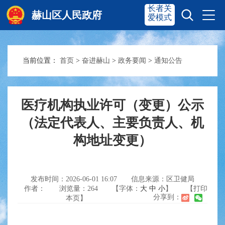
长者关
赫山区人民政府
爱模式
当前位置：
首页
>
奋进赫山
>
政务要闻
>
通知公告
赫山首页
奋进赫山
政务要闻
多彩资湘
医疗机构执业许可（变更）公示
（法定代表人、主要负责人、机
构地址变更）
信息公开
政务服务
互动交流
发布时间：2026-06-01 16:07
信息来源：区卫健局
作者：
浏览量：
264
【字体：
大
中
小
】
【打印
分享到：
本页】