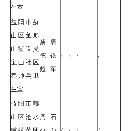
生室
益阳市赫
山区鱼形
蔡
唐
山街道灵
德
铁
/
/
/
/
宝山社区
超
军
秦帅兵卫
生室
益阳市赫
山区沧水
周
石
铺镇黄团
少
向
/
/
/
/