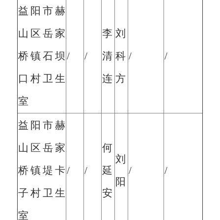
益阳市赫
山区岳家
李
刘
桥镇石坝
/
/
清
科
/
/
口村卫生
连
方
室
益阳市赫
山区岳家
何
刘
桥镇堤卡
/
/
延
/
/
阳
子村卫生
安
室