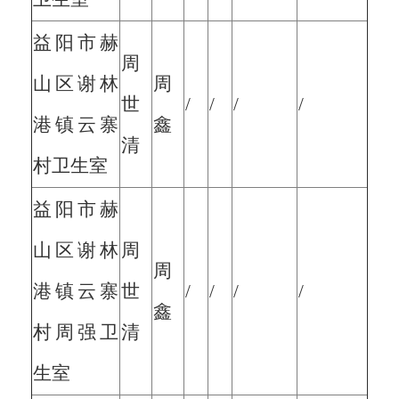
益阳市赫
周
山区谢林
周
世
/
/
/
/
港镇云寨
鑫
清
村卫生室
益阳市赫
山区谢林
周
周
港镇云寨
世
/
/
/
/
鑫
村周强卫
清
生室