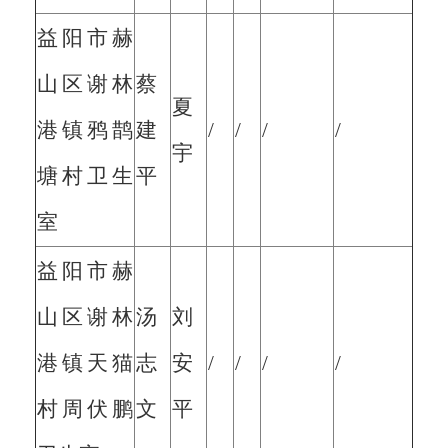
益阳市赫
山区谢林
蔡
夏
港镇鸦鹊
建
/
/
/
/
宇
塘村卫生
平
室
益阳市赫
山区谢林
汤
刘
港镇天猫
志
安
/
/
/
/
村周伏鹏
文
平