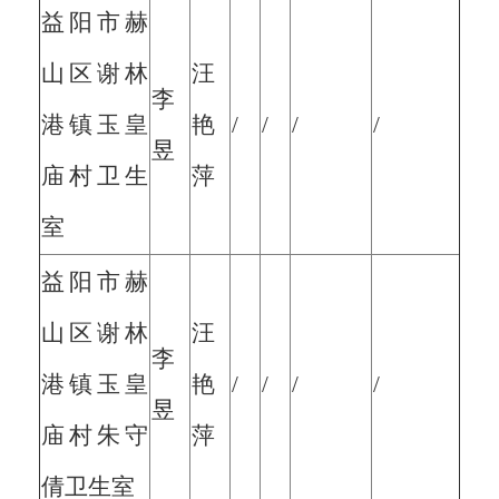
益阳市赫
山区谢林
汪
李
港镇玉皇
艳
/
/
/
/
昱
庙村卫生
萍
室
益阳市赫
山区谢林
汪
李
港镇玉皇
艳
/
/
/
/
昱
庙村朱守
萍
倩卫生室