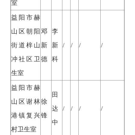
室
益阳市赫
山区朝阳
邓
李
街道梓山
新
新
/
/
/
/
冲社区卫
德
科
生室
益阳市赫
田
山区谢林
徐
达
/
/
/
/
港镇复兴
锋
中
村卫生室