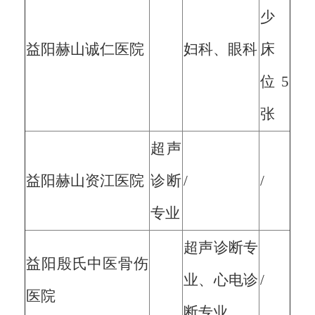
少
益阳赫山诚仁医院
妇科、眼科
床
位5
张
超声
益阳赫山资江医院
诊断
/
/
专业
超声诊断专
益阳殷氏中医骨伤
业、心电诊
/
医院
断专业