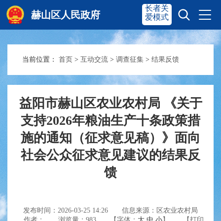
长者关
赫山区人民政府
爱模式
当前位置：
首页
>
互动交流
>
调查征集
>
结果反馈
赫山首页
奋进赫山
政务要闻
多彩资湘
益阳市赫山区农业农村局 《关于
支持2026年粮油生产十条政策措
施的通知（征求意见稿）》面向
信息公开
政务服务
社会公众征求意见建议的结果反
馈
互动交流
发布时间：2026-03-25 14:26
信息来源：区农业农村局
作者：
浏览量：
983
【字体：
大
中
小
】
【打印