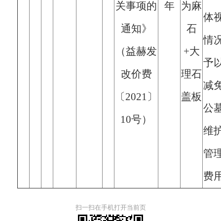
关事项的
年
为麻
体
通知》
石
情
（益赫发
+大
予
改价费
理石
减
〔2021〕
盖板
公
10号）
维
管
费
扫一扫在手机打开当前页