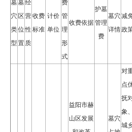
墓
墓
经
费
护墓
穴
区
营
收费
计价
管
墓穴
减
收费依据
管理
类
位
性
标准
单位
理
详情
政
费
型
置
质
形
式
对
点
抚
益阳市赫
象
山区发展
墓穴
城