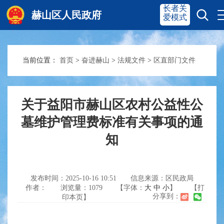
长者关
赫山区人民政府
爱模式
当前位置：
首页
>
奋进赫山
>
法规文件
>
区直部门文件
赫山首页
奋进赫山
政务要闻
多彩资湘
关于益阳市赫山区农村公益性公
墓维护管理费标准有关事项的通
知
信息公开
政务服务
互动交流
发布时间：2025-10-16 10:51
信息来源：区民政局
作者：
浏览量：
1079
【字体：
大
中
小
】
【打
分享到：
印本页】