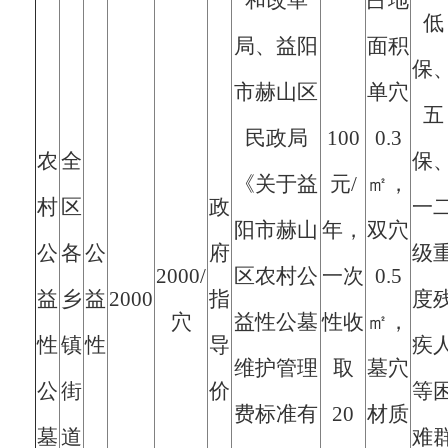
和改革
占地
低
局、益阳
面积
保
市赫山区
单穴
五
民政局
100
0.3
农
全
保
《关于益
元/
㎡，
村
区
政
一
阳市赫山
年，
双穴
公
各
公
府
级
2000/
区农村公
一次
0.5
益
乡
益
2000
指
度
穴
益性公墓
性收
㎡，
性
镇
性
导
疾
维护管理
取
墓穴
公
街
价
等
费标准有
20
材质
墓
道
难