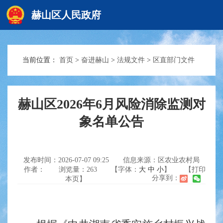
赫山区人民政府
当前位置：
首页
>
奋进赫山
>
法规文件
>
区直部门文件
赫山首页
政务要闻
赫山区2026年6月风险消除监测对
象名单公告
信息公开
发布时间：2026-07-07 09:25
信息来源：区农业农村局
作者：
浏览量：
263
【字体：
大
中
小
】
【打印
互动交流
分享到：
本页】