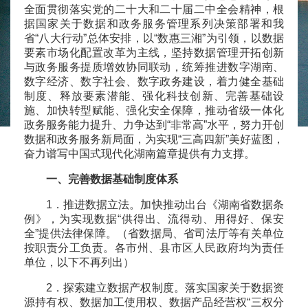
全面贯彻落实党的二十大和二十届二中全会精神，根
据国家关于数据和政务服务管理系列决策部署和我
省“八大行动”总体安排，以“数惠三湘”为引领，以数据
要素市场化配置改革为主线，坚持数据管理开拓创新
与政务服务提质增效协同联动，统筹推进数字湖南、
数字经济、数字社会、数字政务建设，着力健全基础
制度、释放要素潜能、强化科技创新、完善基础设
施、加快转型赋能、强化安全保障，推动省级一体化
政务服务能力提升、力争达到“非常高”水平，努力开创
数据和政务服务新局面，为实现“三高四新”美好蓝图，
奋力谱写中国式现代化湖南篇章提供有力支撑。
一、完善数据基础制度体系
1．推进数据立法。加快推动出台《湖南省数据条
例》，为实现数据“供得出、流得动、用得好、保安
全”提供法律保障。（省数据局、省司法厅等有关单位
按职责分工负责。各市州、县市区人民政府均为责任
单位，以下不再列出）
2．探索建立数据产权制度。落实国家关于数据资
源持有权、数据加工使用权、数据产品经营权“三权分