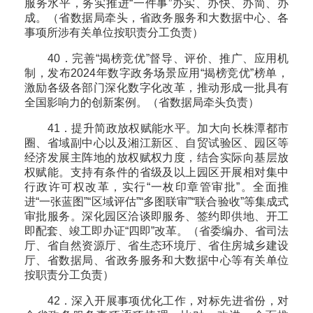
服务水平，务实推进“一件事”办实、办快、办简、办
成。（省数据局牵头，省政务服务和大数据中心、各
事项所涉有关单位按职责分工负责）
40．完善“揭榜竞优”督导、评价、推广、应用机
制，发布2024年数字政务场景应用“揭榜竞优”榜单，
激励各级各部门深化数字化改革，推动形成一批具有
全国影响力的创新案例。（省数据局牵头负责）
41．提升简政放权赋能水平。加大向长株潭都市
圈、省域副中心以及湘江新区、自贸试验区、园区等
经济发展主阵地的放权赋权力度，结合实际向基层放
权赋能。支持有条件的省级及以上园区开展相对集中
行政许可权改革，实行“一枚印章管审批”。全面推
进“一张蓝图”“区域评估”“多图联审”“联合验收”等集成式
审批服务。深化园区洽谈即服务、签约即供地、开工
即配套、竣工即办证“四即”改革。（省委编办、省司法
厅、省自然资源厅、省生态环境厅、省住房城乡建设
厅、省数据局、省政务服务和大数据中心等有关单位
按职责分工负责）
42．深入开展事项优化工作，对标先进省份，对