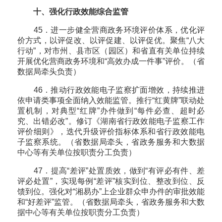
十、强化行政效能综合监管
45．进一步健全营商政务环境评价体系，优化评
价方式，以评促改、以评促建、以评促优。聚焦“八大
行动”，对市州、县市区（园区）和省直有关单位持续
开展优化营商政务环境和“高效办成一件事”评价。（省
数据局牵头负责）
46．推动行政效能电子监察扩面增效，持续推进
依申请类事项全面纳入效能监管。推行“红黄牌”联动处
置机制，对典型“红牌”办件做到“每件必查、超时必
究、出错必改”。修订《湖南省行政效能电子监察工作
评价细则》，迭代升级评价指标体系和省行政效能电
子监察系统。（省数据局牵头，省政务服务和大数据
中心等有关单位按职责分工负责）
47．提高“差评”处置质效，做到“有评必有件、差
评必处置”，实现每例“差评”核实到位、整改到位、反
馈到位。强化对“湘易办”上企业群众申办件的审批效能
和“好差评”监管。（省数据局牵头，省政务服务和大数
据中心等有关单位按职责分工负责）