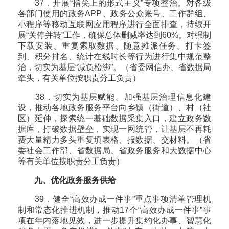
37．开展“指尖上的形式主义”专项整治。对各级
各部门使用的政务APP、政务公众账号、工作群组、
小程序等移动互联网应用程序进行全面排查，持续开
展“关停并转”工作，确保总体删减率达到60%。对强制
下载安装、重复索取数据、随意摊派任务、打卡签
到、积分排名、统计在线时长等行为进行集中规范整
治，切实为基层“减负松绑”。（省委网信办、省数据局
牵头，有关单位按职责分工负责）
38．切实为基层赋能。加强基层治理信息化建
设，推动各地政务服务平台向乡镇（街道）、村（社
区）延伸，探索统一基础数据采集入口，建立政务数
据库，打破数据壁垒，实现一网统管，让基层不再耗
费大量精力多头重复填表格、报数据、交材料。（省
委社会工作部、省数据局、省政务服务和大数据中心
等有关单位按职责分工负责）
九、优化政务服务供给
39．健全“高效办成一件事”重点事项清单管理机
制和常态化推进机制，推动17个“高效办成一件事”事
项在年内落地见效，进一步提升集约化办事、智慧化