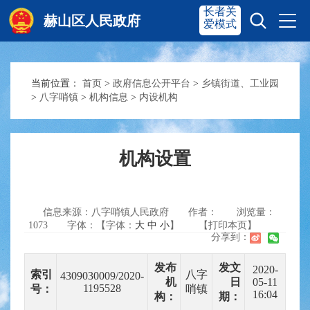
长者关
赫山区人民政府
爱模式
当前位置：
首页
>
政府信息公开平台
>
乡镇街道、工业园
赫山首页
奋进赫山
>
八字哨镇
>
机构信息
>
内设机构
政务要闻
多彩资湘
机构设置
信息公开
政务服务
信息来源：八字哨镇人民政府
作者：
浏览量：
1073
字体：【字体：
大
中
小
】
【打印本页】
分享到：
互动交流
发布
发文
2020-
索引
八字
4309030009/2020-
机
日
05-11
1195528
号：
哨镇
16:04
构：
期：