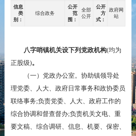
信息
公开
公开
全部
政府网
类
综合政务
范
方
公开
站
别：
围：
式：
八字哨镇机关设下列党政机构
(均为
正股级)
。
（一）
党政办公室。协助镇领导处
理党委、人大、政府日常事务和政协委员
联络事务
;负责党委、人大、政府工作的
综合协调和督查督办;负责机关文电、重
要文稿、综合调研、信息、机要、保密、