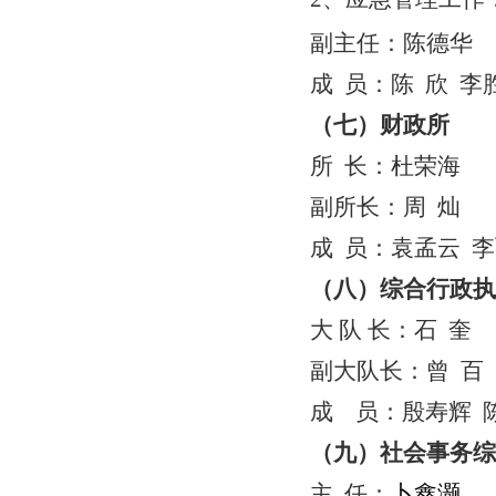
副主任：
陈德华
成
员：陈
欣
李
（七）财政所
所
长：杜荣海
副所长：周
灿
成
员：袁孟云
李
（八）综合行政执
大
队
长：石
奎
副大队长：曾
百
成
员：殷寿辉
（九）社会事务综
主
任：
卜鑫灏