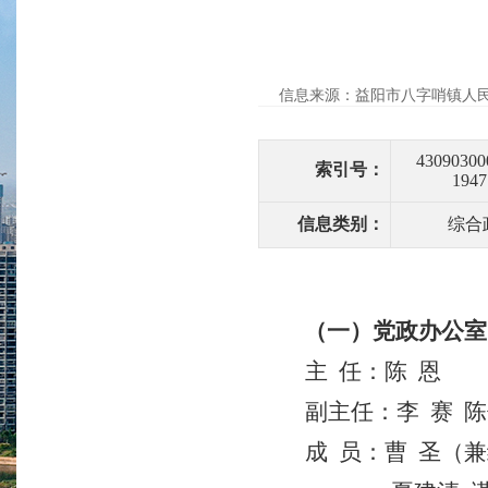
信息来源：益阳市八字哨镇人
43090300
索引号：
1947
信息类别：
综合
（一）党政办公室
主
任：陈
恩
副主任：李
赛
陈
成
员：曹
圣（兼