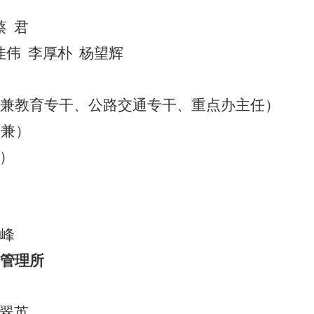
蔡
君
佳伟
李厚朴
杨望辉
兼
教育专干、公路交通专干、重点办主任）
（兼）
）
峰
管理所
翠英