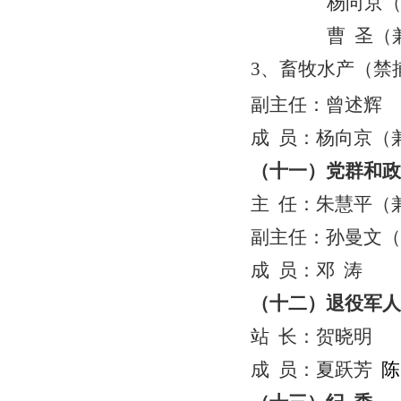
杨向京
曹
圣（
3、畜牧水产（禁
副主任：曾述辉
成
员：杨向京（
（十一）党群和政
主
任：朱慧平（
副主任：孙曼文
（
成
员：邓
涛
（十二）退役军人
站
长：贺晓明
成
员：夏跃芳
陈