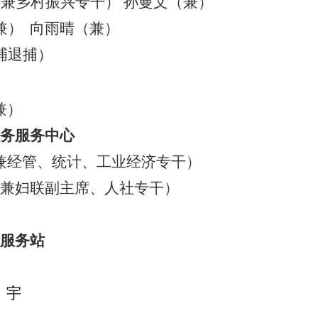
（
兼
乡村振兴专干）
孙曼文（兼）
兼）
向雨晴（兼）
捕退捕）
兼）
务服务中心
兼经管、统计、工业经济专干）
兼
妇联副主席
、人社专干）
服务站
宇