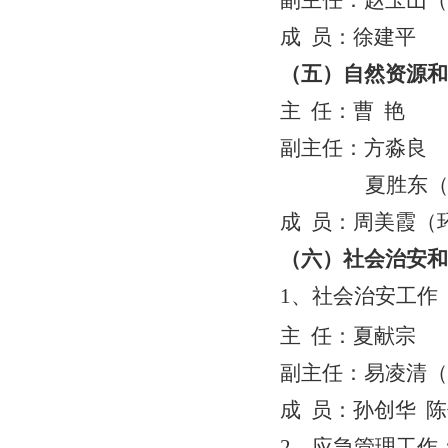
副主任：赵玉山（
成
员：徐建平
（五）自然资源和
主
任：曹
艳
副主任：方淼良
夏胜东
成
员：周美霞（
（六）社会治安和
1、社会治安工作
主
任：夏献宗
副主任：易凌清（
成
员：孙创华
陈
2、应急管理工作