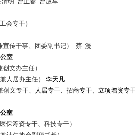
谌清明
曹正春
曹放军
工会专干）
兼宣传干事、团委副书记）
蔡
漫
公室
兼
创文办主任）
兼人居办主任）
李天凡
兼创文专干、
人居专干、招商专干、立项增资专
公室
医保筹资专干、科技专干）