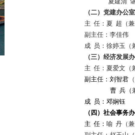
夏建清
（二）党建办公室
主
任：夏
超（兼
副主任：李佳伟
成
员：徐婷玉（
（三）经济发展办
主
任：
夏爱文（
副主任：刘智君
（
曹
兵（
成
员：邓娴钰
（四）社会事务办
主
任：
喻
丹
（兼