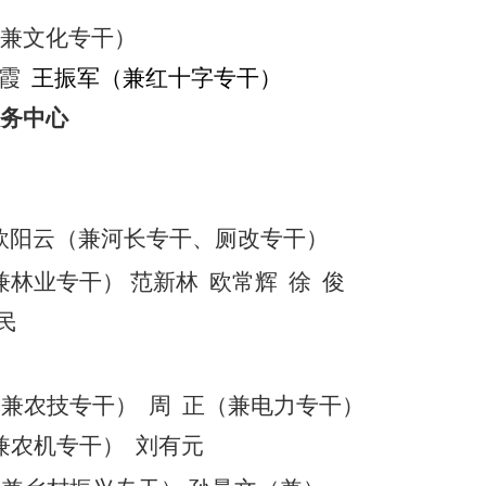
兼
文化专干）
霞
王振军
（兼红十字专干）
务中心
欧阳云（兼河长专干、厕改专干）
兼
林业专干）
范新林
欧常辉
徐
俊
民
（
兼
农技专干）
周
正（兼电力专干）
兼
农机专干）
刘有元