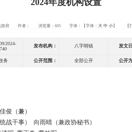
2024年度机构设置
民政府
作者：
浏览量：
605
字体：【字体：
大
中
小
】
【
09/2024-
发布机构：
八字哨镇
发文
740
政务
公开范围：
全部公开
公开
佳俊（
兼
）
统战干事）
向雨晴（兼政协秘书）