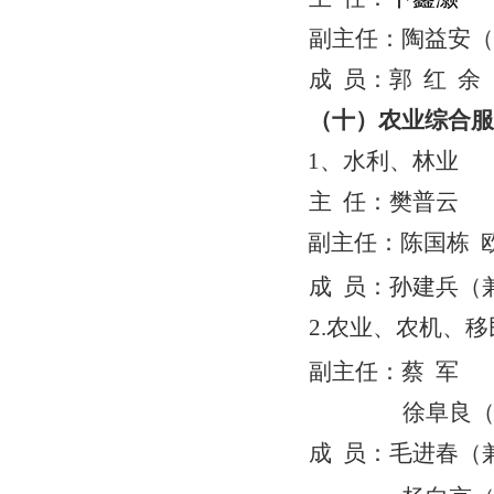
副主任：陶益安（
成
员：郭
红
余
（十）农业综合服
1
、水利、林业
主
任：
樊普云
副主任：陈国栋
成
员：孙建兵（
2.
农业、农机、移
副主任：
蔡
军
徐阜良
成
员：毛进春（