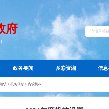
政府
cn ―
政务要闻
多彩资湘
信息
哨镇
>
机构信息
>
内设机构