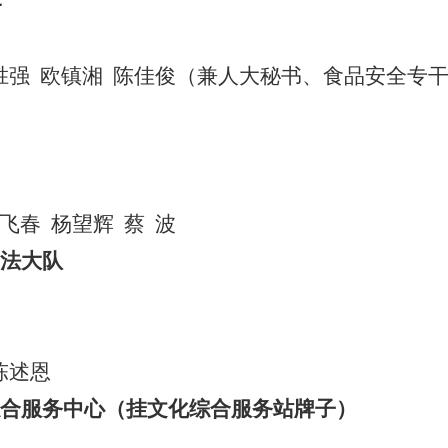
胜强
欧镇湘
陈佳俊
（兼人大秘书、食品安全专
飞春
杨望辉
蔡
波
法大队
陈述恩
合服务中心（挂文化综合服务站牌子）