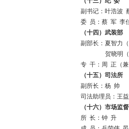
（十三）纪
委
副书记：叶浩波
委
员：蔡
军
李
（十四）武装部
副部长：夏智力（
贺晓明
专
干：周
正（兼
（十五）司法所
副所长：杨
帅
司法助理员：王益
（十六）市场监督
所
长：钟
升
成
员：岳荣伟
晏