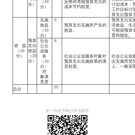
（
10
反映和考核预算支出的
分）
计划成本：
分）
成本节约程度。
工作目标计
算支出预算
实施
9
预算支出实
效益
预算支出实施所产生的
济效益、生
（
10
效益。
可根据预算
分）
置和细化。
预算
社会
9
效
益
支出
公众
（
20
效益
或服
分）
（
20
务
社会公众或服务对象对
社会公众或
分）
（
10
预算支出实施效果的满
出实施而受
分）
意程度。
人。一般采
对
象满
意度
95
总分
扫一扫在手机打开当前页