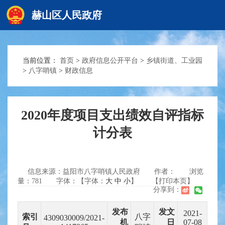
赫山区人民政府
当前位置：
首页
>
政府信息公开平台
>
乡镇街道、工业园
赫山首页
奋
>
八字哨镇
>
财政信息
政务要闻
多
2020年度项目支出绩效自评指标
计分表
信息公开
政
信息来源：益阳市八字哨镇人民政府
作者：
浏览
互动交流
量：
781
字体：【字体：
大
中
小
】
【打印本页】
分享到：
发布
发文
2021-
索引
八字
4309030009/2021-
机
日
07-08