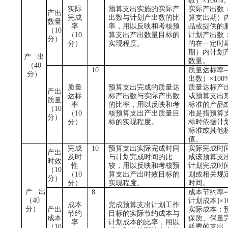
数）×
100%
实际
预算支出实施的实际产
实际产出数
产出
完成
出数与计划产出数的比
算支出期）
数量
率
率，用以反映和考核预
品或提供的
（
10
（
10
算支出产出数量目标的
计划产出数
分）
分）
实现程度。
的在一定时
期）内计划
产
出
数量。
（
40
10
质量达标率
分）
出数）×
100
质量
预算支出完成的质量达
质量达标产
产出
达标
标产出数与实际产出数
或预算支出
质量
率
的比率，用以反映和考
标准的产品
（
10
（
10
核预算支出产出质量目
准是指预算
分）
分）
标的实现程度。
标时依据计
标准或其他
值。
完成
10
预算支出实际完成时间
实际完成时
产出
及时
与计划完成时间的比
成该预算支
时效
性
较，用以反映和考核预
计划完成时
（
10
（
10
算支出产出时效目标的
划或相关规
分）
分）
实现程度。
时间。
产
出
8
成本节约率
=
（
40
计划成本
]
×
1
成本
完成预算支出计划工作
分）
产出
实际成本：
节约
目标的实际节约成本与
成本
保质、保量
率
计划成本的比率，用以
（
10
耗费的支出