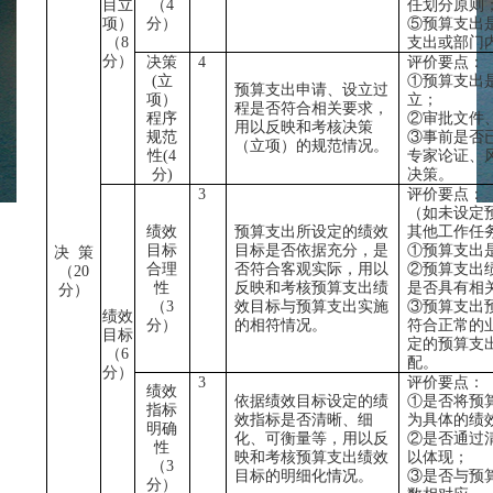
目立
（
4
任划分原则
项）
分）
⑤预算支出
（
8
支出或部门
分）
决策
4
评价要点：
(立
①预算支出
预算支出申请、设立过
项）
立；
程是否符合相关要求，
程序
②审批文件
用以反映和考核决策
规范
③事前是否
（立项）的规范情况。
性(
4
专家论证、
分)
决策。
3
评价要点：
（如未设定
绩效
预算支出所设定的绩效
其他工作任
目标
目标是否依据充分，是
①预算支出
决
策
合理
否符合客观实际，用以
②预算支出
（
20
性
反映和考核预算支出绩
是否具有相
分）
（
3
效目标与预算支出实施
③预算支出
绩效
分）
的相符情况。
符合正常的
目标
定的预算支
（
6
配。
分）
3
评价要点：
绩效
依据绩效目标设定的绩
①是否将预
指标
效指标是否清晰、细
为具体的绩
明确
化、可衡量等，用以反
②是否通过
性
映和考核预算支出绩效
以体现；
（
3
目标的明细化情况。
③是否与预
分）