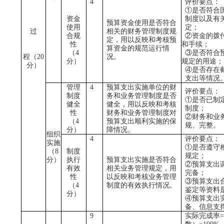
4
评价要点：
①是否符合
资金
制度以及有
预算资金使用是否符合
使用
定；
过
相关的财务管理制度规
合规
②资金的拨
定，用以反映和考核预
性
和手续；
算资金的规范运行情
（
4
③是否符合
程（
20
况。
分）
规定的用途；
分）
④是否存在
支出等情况
管理
4
预算支出实施单位的财
评价要点：
制度
务和业务管理制度是否
①是否已制
健全
健全，用以反映和考核
制度；
性
财务和业务管理制度对
②财务和业
（
4
预算支出顺利实施的保
规、完整。
分）
障情况。
组织
4
评价要点：
实施
①是否遵守
（
8
制度
规定；
分）
执行
预算支出实施是否符合
②预算支出
有效
相关业务管理规定，用
完备；
性
以反映和考核业务管理
③预算支出
（
4
制度的有效执行情况。
鉴定等资料
分）
④预算支出
备、信息支
9
实际完成率