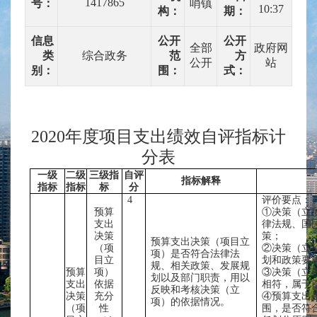
1417865
号：
哨镇
10:37
构：
期：
信息
公开
公开
全部
政府网
类
综合政务
范
方
公开
站
别：
围：
式：
2020年度项目支出绩效自评指标计
分表
一级
二级
三级指
自评
指标解释
指标
指标
标
分
4
评价要点：
预算
①决策（立
支出
律法规、国
决策
策；
预算支出决策（项目立
（项
②决策（立
项）是否符合法律法
目立
划和政策要
规、相关政策、发展规
预算
项）
③决策（立
划以及部门职责，用以
支出
依据
相符，属于
反映和考核决策（立
决策
充分
④预算支出
项）的依据情况。
（项
性
围，是否符