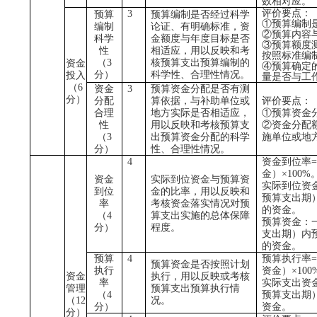
数相对应。
评价要点：
3
预算
预算编制是否经过科学
①预算编制
编制
论证、有明确标准，资
②预算内容
科学
金额度与年度目标是否
③预算额度
性
相适应，用以反映和考
按照标准编
（
3
核预算支出预算编制的
资金
④预算确定
分）
科学性、合理性情况。
投入
量是否与工
（
6
资金
3
预算资金分配是否有测
分）
分配
算依据，与补助单位或
评价要点：
合理
地方实际是否相适应，
①预算资金
性
用以反映和考核预算支
②资金分配
（
3
出预算资金分配的科学
施单位或地
分）
性、合理性情况。
4
资金到位率
金）×
100%
资金
实际到位资金与预算资
实际到位资
到位
金的比率，用以反映和
预算支出期
率
考核资金落实情况对预
的资金。
（
4
算支出实施的总体保障
预算资金：
分）
程度。
支出期）内
的资金。
预算
4
预算执行率
预算资金是否按照计划
执行
资金）×
100
资金
执行，用以反映或考核
率
实际支出资
管理
预算支出预算执行情
（
4
预算支出期
（
12
况。
分）
资金。
分）