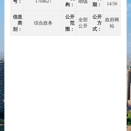
1704627
号：
哨镇
14:56
构：
期：
信息
公开
公开
全部
政府网
类
综合政务
范
方
公开
站
别：
围：
式：