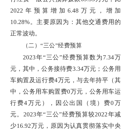
202
2
年预算增加
6.48
万元，增加
10.28
%。主要原因为：
其他交通费用的
正常波动。
（二）
“三公”经费预算
202
3
年“三公”经费预算数为
7.34
万
元，其中，公务接待费
3.34
万元
；
公务用
车购置及运行费4万元
，与去年持平
（其
中，公务用车购置费0万元，公务用车运
行费4万元），因公出国（境）费0万
元。202
3
年“三公”经费预算较20
22
年
减
少
16.92万元
，
原因为
认真贯彻落实
中央