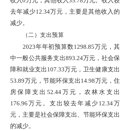
收入
0
万元，其他收入
35.78
万元。收入较
去年
减少
12.34
万元，主要是其他收入的
减少
。
（二）支出预算
202
3
年年初预算数
1298.85
万元，其
中一般公共服务支出
893.24
万元，社会保
障和就业支出
107.33
万元，卫生健康支出
53.89
万元，节能环保支出
14.98
万元，住
房保障支出
52.44
万元，
农林水
支出
176.96
万元。支出较去年
减少
12.34
万
元，主要是
社会保障
支出、
节能环保支出
的减少
。