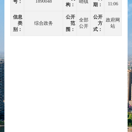
1890048
号：
哨镇
11:06
构：
期：
信息
公开
公开
全部
政府网
类
综合政务
范
方
公开
站
别：
围：
式：