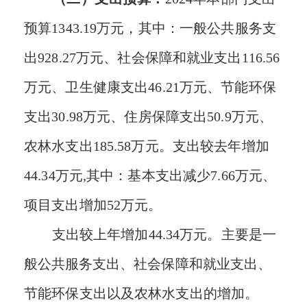
预算
1343.19
万元，其中
：
一般公共服务支
出
928.27
万元
、
社会保障和就业支出
116.56
万元
、
卫生健康支出
46.21
万元
、节能环保
支出
30.98
万元
、
住房保障支出
50.9
万元
、
农林水支出
185.58万元。
支出较去年
增加
44.34
万元
,其中：基本支出减少7.66万元、
项目支出增加52万元。
支出较
上
年
增加
44.34
万元。主要是
一
般公共服务支出
、社会保障和就业支出、
节能环保支出以及农林水支出的增加
。