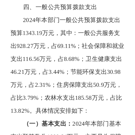
四、
一般公共预算拨款支出
202
4
年本
部
门一般公共预算拨款支出
预算
1343.19
万
元，其中
：
一般公共服务
支
出
928.27
万元，
占
69.11%；
社会保障和就业
支出
116.56
万元
，占
8.68%；
卫生健康支出
46.21
万元
，占
3.44%；
节能环保支出
30.98
万元
，占
2.31%；
住房保障支出
50.9
万元
，
占比
3.79%；
农林水支出
185.58万元，占比
13.82%。
具体情况安排如下：
（一）基本支出
：
20
24
年本部门基本