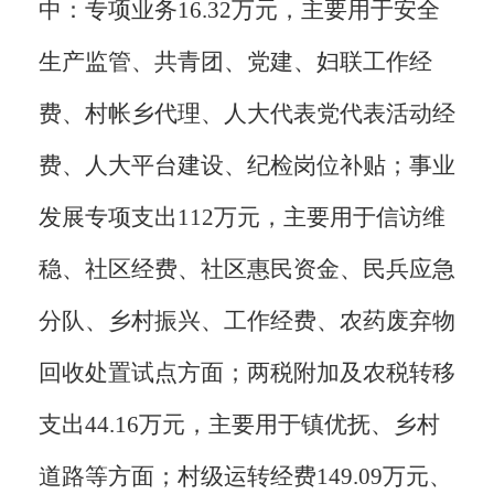
中：专项业务
16.32
万元，主要用于安全
生产监管、共青团、党建、妇联工作经
费
、
村帐乡代理
、
人大代表党代表活动经
费
、
人大平台建设、纪检岗位补贴；事业
发展专项支出
112
万元，主要用于信访维
稳、
社区经费、社区惠民资金
、
民兵应急
分队、
乡村振兴、工作经费、
农药废弃物
回收处置试点方面；两税附加及农税转移
支出
44.16
万元，主要用于镇优抚、乡村
道路等方面
；
村级运转经费
149.09
万元
、