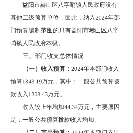
益阳市
赫山区
八字哨镇人民政府
没有
其他二级预算单位，因此，纳入
202
4
年部
门预算编制范围的只有
益阳市
赫山区
八字
哨镇人民政府
本级。
三、部门收支总体情况
（一）收入预算
：
202
4
年本部门收入
预算
1343.19
万元，其中
：
一般公共预算拨
款
收入
1308.43
万元。
收入较
上
年
增加
44.34
万元，主要
原因
是
：
一般公共预算拨款收入增加。
（二）支出预算：
2024
年本部门支出