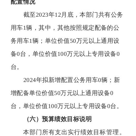
配置情况
截至
202
3
年
12月底，本部门共有公务
用车
1
辆，其中，其他按照规定配备的公
务用车
1
辆；单位价值
50万元以上通用设
备
0
台，单位价值
100万元以上专用设备
0
台。
202
4
年拟新增配置公务用车
0
辆；新
增配备单位价值
50万元以上通用设备
0
台，单位价值
100万元以上专用设备
0
台
。
（六）预算绩效目标
说明
本部门所
有支出实行绩效目
标管
理
。