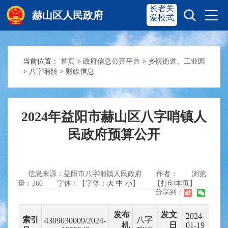
长者关
赫山区人民政府
爱模式
当前位置：
首页
>
政府信息公开平台
>
乡镇街道、工业园
赫山首页
奋进赫山
>
八字哨镇
>
财政信息
政务要闻
多彩资湘
2024年益阳市赫山区八字哨镇人
民政府预算公开
信息公开
政务服务
信息来源：益阳市八字哨镇人民政府
作者：
浏览
互动交流
量：
360
字体：【字体：
大
中
小
】
【打印本页】
分享到：
发布
发文
2024-
索引
八字
4309030009/2024-
机
日
01-19