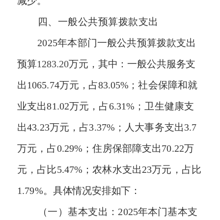
减少
。
四、
一般公共预算拨款支出
2025
年本
部
门一般公共预算拨款支出
预算
1283.20
万
元，其中
：
一般公共服务
支
出
1065.74
万元，
占
83.05%；
社会保障和就
业支出
81.02
万元
，占
6.31%；
卫生健康支
出
43.23
万元
，占
3.37%；
人大事务
支出
3.7
万元
，占
0.29%；
住房保部障支出
70.22
万
元
，占比
5.47%；
农林水支出
23万元，占比
1.79%。
具体情况安排如下：
（一）基本支出
：
2025
年本门基本支