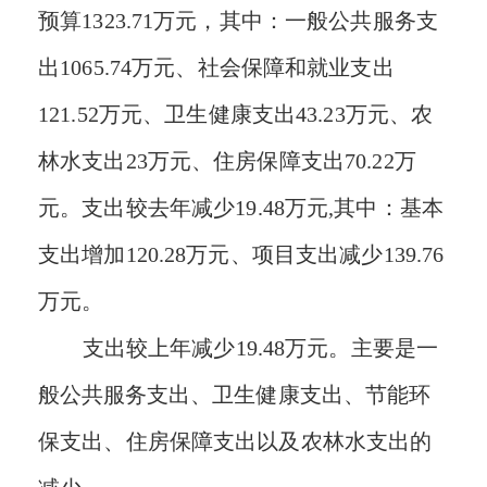
预算
1323.71
万元，其中
：
一般公共服务支
出
1065.74
万元
、
社会保障和就业支出
121.52
万元
、
卫生健康支出
43.23
万元
、农
林水支出
23万元、
住房保障支出
70.22
万
元
。
支出较去年
减少
19.48
万元
,其中：基本
支出增加120.28万元、项目支出减少139.76
万元。
支出较
上
年
减少
19.48
万元。主要是
一
般公共服务支出
、卫生健康支出、节能环
保支出、住房保障支出以及农林水支出的