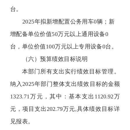
台。
2025
年拟新增配置公务用车
0
辆；新
增配备单位价值50万元以上通用设备
0
台，单位价值100万元以上专用设备
0
台
。
（六）预算绩效目标
说明
本部门所
有支出实行绩效目
标管
理
。
纳入
2025
年部门整体支出绩效目标的金额
1323.71
万元，其中：基本支出
1120.92万
元
，项目支出
202.79
万元
,
具体绩效目标详
见报表。