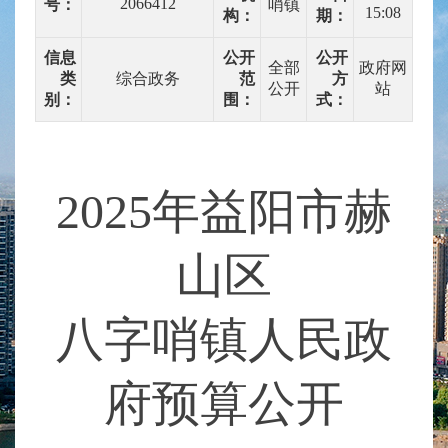
2066412
号：
哨镇
15:08
构：
期：
信息
公开
公开
全部
政府网
类
综合政务
范
方
公开
站
别：
围：
式：
202
5
年益阳市赫
山区
八字哨镇人民政
府预算公开