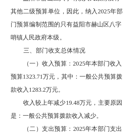
其他二级预算单位，因此，纳入
2025
年部
门预算编制范围的只有
益阳市
赫山区
八字
哨镇人民政府
本级。
三、部门收支总体情况
（一）收入预算
：
2025
年本部门收入
预算
1323.71
万元，其中
：
一般公共预算拨
款
收入1283.2
万元。
收入较
上
年
减少
19.48
万元，主要
原因
是
：
一般公共预算拨款收入减少。
（二）支出预算：
2025
年本部门支出