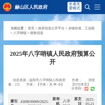
长者关
赫山区人民政府
爱模式
当前位置：
首页
>
政府信息公开平台
>
乡镇街道、工业园
赫山首页
奋进赫山
>
八字哨镇
>
财政信息
政务要闻
多彩资湘
2025年八字哨镇人民政府预算公
开
信息公开
政务服务
信息来源：益阳市八字哨镇人民政府
作者：
浏览
互动交流
量：
232
字体：【字体：
大
中
小
】
【打印本页】
分享到：
发布
发文
2025-
索引
八字
4309030009/2025-
机
日
05-21