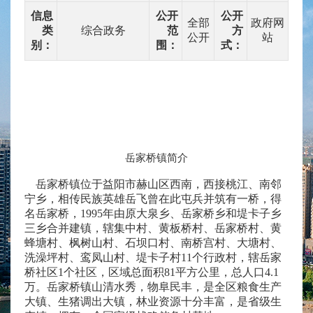
信息
公开
公开
全部
政府网
类
综合政务
范
方
公开
站
别：
围：
式：
岳家桥镇简介
岳家桥镇位于益阳市赫山区西南，西接桃江、南邻
宁乡，相传民族英雄岳飞曾在此屯兵并筑有一桥，得
名岳家桥，1995年由原大泉乡、岳家桥乡和堤卡子乡
三乡合并建镇，辖集中村、黄板桥村、岳家桥村、黄
蜂塘村、枫树山村、石坝口村、南桥宫村、大塘村、
洗澡坪村、鸾凤山村、堤卡子村11个行政村，辖岳家
桥社区1个社区，区域总面积81平方公里，总人口4.1
万。岳家桥镇山清水秀，物阜民丰，是全区粮食生产
大镇、生猪调出大镇，林业资源十分丰富，是省级生