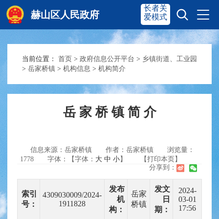
长者关
赫山区人民政府
爱模式
当前位置：
首页
>
政府信息公开平台
>
乡镇街道、工业园
赫山首页
奋进赫山
>
岳家桥镇
>
机构信息
>
机构简介
政务要闻
多彩资湘
岳 家 桥 镇 简 介
信息公开
政务服务
信息来源：岳家桥镇
作者：岳家桥镇
浏览量：
1778
字体：【字体：
大
中
小
】
【打印本页】
分享到：
互动交流
发布
发文
2024-
索引
岳家
4309030009/2024-
机
日
03-01
1911828
号：
桥镇
17:56
构：
期：