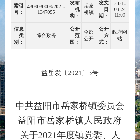
发布
发文
2021-
索引
岳家
4309030009/2021-
机
日
03-24
1347055
号：
桥镇
11:09
构：
期：
信息
公开
公开
全部
政府网
类
综合政务
范
方
公开
站
别：
围：
式：
益岳
发
〔
20
21
〕
3
号
中共益阳市岳家桥镇委员会
益阳市岳家桥镇人民政府
关于
20
21
年度镇党委、人