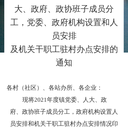
大、政府
、政协
班子成员分
工
，党委、
政府机构设置
和
人
员安排
及
机关干职工驻村办点安排的
通知
各村
（
社区
）、
各
站办所、
各企业：
现将
20
21
年度镇党委、人大、政
府
、政协
班子成员分工
，
政府机构设置
人
员安排
和机关干职工驻村办点安排情况印