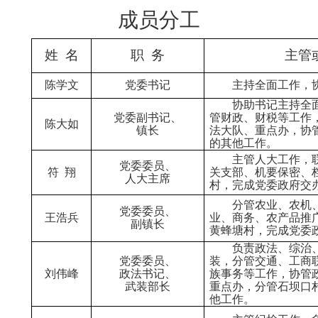
成员分工
姓 名
职 务
主管
陈学文
党委书记
主持全面工作
，
协助书记主持全
党委副书记、
管财政、
财税
等工作
陈大如
镇长
法大队、重点办，协
的其他工作。
主管人大工作，
党委委员、
符 翔
关支部、机要保密、
人大主席
村，完成党委政府交
分管农业、农机
党委委员、
王浩兵
业、商务、农产品推
副镇长
黄蜂塘村，完成党委
负责政法、综治
党委委员、
装
，分管交通、
工商
刘伟峰
政法书记、
族事务等工作，协管
武装部长
重点办
，分管石坝口
他工作。