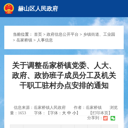
赫山区人民政府
当前位置：
首页
>
政府信息公开平台
>
乡镇街道、工业园
赫山首页
>
岳家桥镇
>
人事信息
政务要闻
关于调整岳家桥镇党委、人大、
政府、政协班子成员分工及机关
信息公开
干职工驻村办点安排的通知
互动交流
信息来源：岳家桥镇人民政府
作者：岳家桥镇
浏览
量：
1653
字体：【字体：
大
中
小
】
【打印本页】
分享到：