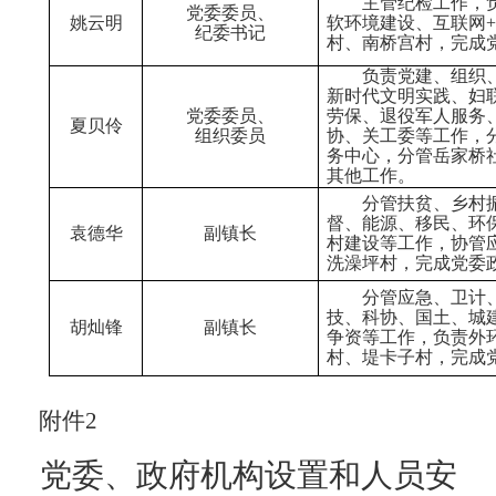
主管纪检工作，
党委委员、
姚云明
软环境建设、互联网
纪委书记
村、南桥宫村，完成
负责党建、组织
新时代文明实践
、
妇
党委委员、
劳保、退役军人服务
夏贝伶
组织委员
协、关工委等工作，
务中心，分管岳家桥
其他工作。
分管扶贫、乡村
督、能源、移民、环
袁德华
副镇长
村建设
等工作
，
协管
洗澡坪村，完成党委
分管
应急、
卫计
技、科协、国土、城
胡灿锋
副镇长
争资等工作，负责外
村、堤卡子村，完成
附件
2
党委、
政府机构设置和人员安