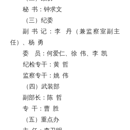
秘
书：钟求文
（三）
纪委
副
书
记：
李
丹
（兼监察室副主
任）、杨
勇
委
员：
何爱仁、徐
伟、李
凯
纪检专干：黄
哲
监察专干：姚
伟
（四）
武装部
副部长：陈
哲
专
干：曹
胜
（五）重点办