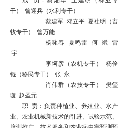
成
员：
蔡湘华
王建明
（林业专
干）
曾迎
兵（水利专干）
蔡建军
邓立平
夏社明
（畜
牧专干）
曾万能
杨咏春
夏鸣雷
何
斌
雷
宇
李坷彦（农机专干）
杨佺
锟
（移民专干）
张
永
肖伟群
（农技专干）
樊玺
璇
赵圣元
职
责：
负责种植业、养殖业、水产
业、农业机械新技术的引进、试验示范、
培训推广、技术服务和农业病虫害预测预