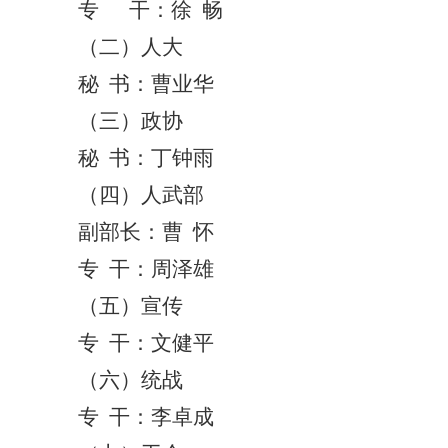
专
干：徐
畅
（
二
）
人大
秘
书：曹业华
（
三
）
政协
秘
书：丁钟雨
（
四
）
人武部
副部长：
曹
怀
专
干：
周泽雄
（五）
宣传
专
干：文健平
（六）统战
专
干：
李卓成