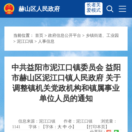
长者关
赫山区人民政府
爱模式
当前位置：
首页
>
政府信息公开平台
>
乡镇街道、工业园
赫山首页
奋进赫山
>
泥江口镇
>
人事信息
政务要闻
多彩资湘
中共益阳市泥江口镇委员会 益阳
市赫山区泥江口镇人民政府 关于
信息公开
政务服务
调整镇机关党政机构和镇属事业
单位人员的通知
互动交流
信息来源：泥江口镇
作者：泥江口镇
浏览量：
1141
字体：【字体：
大
中
小
】
【打印本页】
分享到：