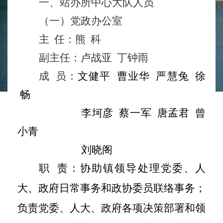
一、站办所中心大队人员
（
一
）党政办公室
主
任：
熊
科
副主任：
卢战亚
丁钟雨
成
员：
文健平
曹业华
严慧兔
徐
畅
李坷彦
蔡一军
唐孟君
曾
小青
刘晓阁
职
责：协助镇领导处理党委、人
大、政府日常事务和政协委员联络事务；
负责党委、人大、政府各项决策部署和领