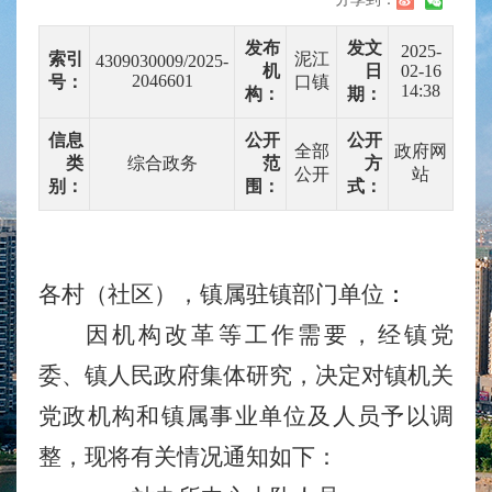
发布
发文
2025-
索引
泥江
4309030009/2025-
机
日
02-16
2046601
号：
口镇
14:38
构：
期：
信息
公开
公开
全部
政府网
类
综合政务
范
方
公开
站
别：
围：
式：
各
村（
社区
）
，镇属驻镇部门单位
：
因机构改革等工作需要，
经
镇党
委、
镇人民
政府
集体
研究
，
决定对
镇
机关
党政
机构和
镇属
事业
单位及
人员
予以调
整
，现将有关情况通知如下：