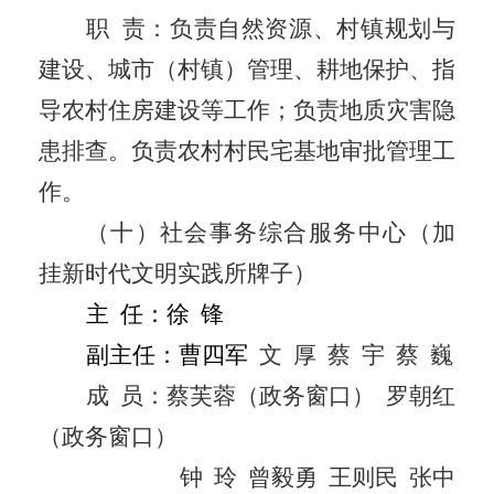
职
责：负责自然资源、村镇规划与
建设、城市（村镇）管理、耕地保护、指
导农村住房建设等工作；负责地质灾害隐
患排查
。
负责农村村民宅基地审批管理工
作
。
（十）社会事务综合服务中心（加
挂新时代文明实践所牌子）
主
任：
徐
锋
副主任：
曹四军
文
厚
蔡
宇
蔡
巍
成
员：
蔡芙蓉
（政务窗口）
罗朝红
（政务窗口）
钟
玲
曾毅勇
王则民
张中