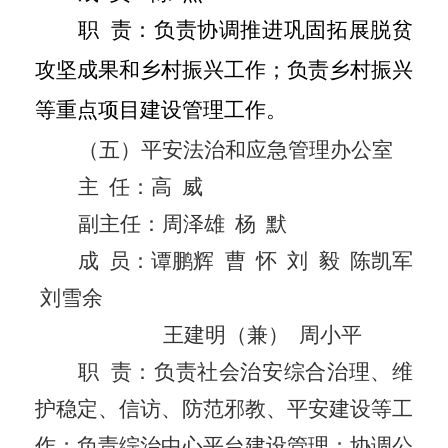
职
责：负责协调推进巩固拓展脱贫
攻坚成果和乡村振兴工作；负责乡村振兴
等重点项目建设管理工作。
（五）平安法治和应急管理办公室
主
任：
高
威
副主任：
周泽雄
杨
默
成
员：谭鹏辉
曹
怀
刘
毅
陈凯军
刘雪余
王建明
（
兼
）
周小平
职
责：负责社会治安综合治理、维
护稳定、信访、防范邪教、平安建设等工
作；负责综治中心平台建设管理；协调公