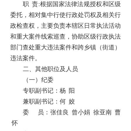
职
责
:根据国家法律法规授权和区级
委托，相对集中行使行政处罚权及相关行
政检查权，主要负责本辖区日常执法活动
和重大案件线索巡查，协助区级行政执法
部门查处重大违法案件和跨乡镇（街道）
违法案件。
二
、
其他职位及
人员
（一）纪委
专职副书记：
杨
阳
兼职副书记：
何
姣
委
员：张佳良
曾小娟
徐亚南
曹
怀