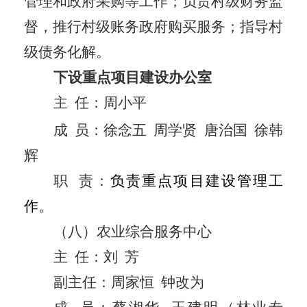
管理和政府采购等工作；负责村级财务监
督，推行村级账务政府购买服务；指导村
级债务化解。
下设重点
项目建设
办公室
主
任：周小平
成
员：
徐念五
周学贤
唐治国
徐韩
辉
职
责：
负责重点项目建设管理工
作。
（八）农业综合服务中心
主
任：
刘
芳
副主任：
周家恒
钟改为