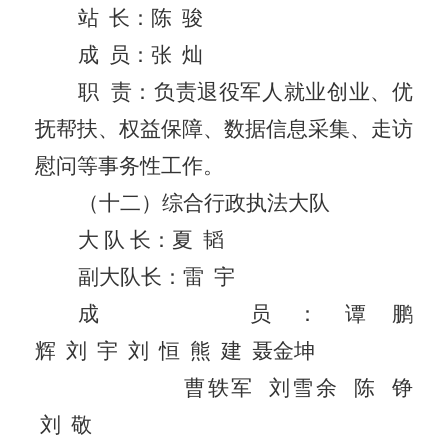
站
长：
陈
骏
成
员：
张
灿
职
责：负责退役军人就业创业、优
抚帮扶、权益保障、数据信息采集、走访
慰问等事务性工作。
（十二）综合行政执法大队
大
队
长：
夏
韬
副大队长：
雷
宇
成
员：谭鹏
辉
刘
宇
刘
恒
熊
建
聂金坤
曹轶军
刘雪余
陈
铮
刘
敬