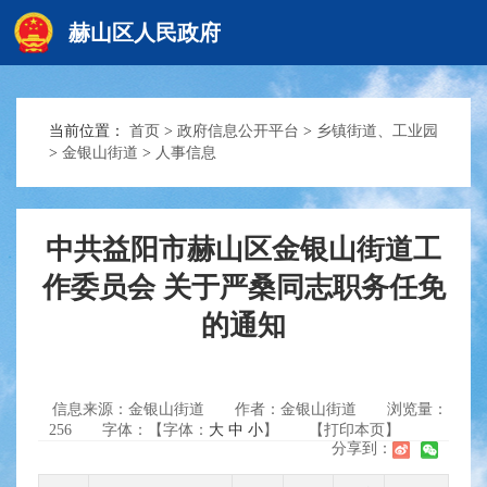
赫山区人民政府
当前位置：
首页
>
政府信息公开平台
>
乡镇街道、工业园
赫山首页
>
金银山街道
>
人事信息
政务要闻
中共益阳市赫山区金银山街道工
作委员会 关于严桑同志职务任免
信息公开
的通知
互动交流
信息来源：金银山街道
作者：金银山街道
浏览量：
256
字体：【字体：
大
中
小
】
【打印本页】
分享到：