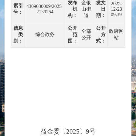
发布
金银
发文
2025-
索引
4309030009/2025-
机
山街
日
12-23
2139254
号：
09:39
构：
道
期：
信息
公开
公开
全部
政府网
类
综合政务
范
方
公开
站
别：
围：
式：
益金委〔
202
5
〕
9
号