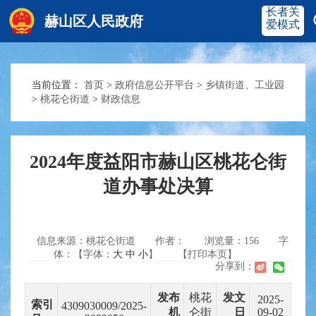
长者关
赫山区人民政府
爱模式
当前位置：
首页
>
政府信息公开平台
>
乡镇街道、工业园
赫山首页
奋进赫山
>
桃花仑街道
>
财政信息
政务要闻
多彩资湘
2024年度益阳市赫山区桃花仑街
道办事处决算
信息公开
政务服务
信息来源：桃花仑街道
作者：
浏览量：
156
字
互动交流
体：【字体：
大
中
小
】
【打印本页】
分享到：
发布
桃花
发文
2025-
索引
4309030009/2025-
机
仑街
日
09-02