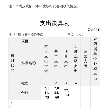
注：本表反映部门本年度取得的各项收入情况。
支出决算表
公开
03
表
部门：
桃花仑街道办事处
单位：万元
对
项目
附
本
上
属
年
基
项
缴
经
单
科
支
本
目
上
营
位
目
出
支
支
级
支
科目名称
补
代
合
出
出
支
出
助
码
计
出
支
出
1
2
3
4
5
6
栏次
2,1
2,0
77.
合计
11.
34.
13
73
60
2
0