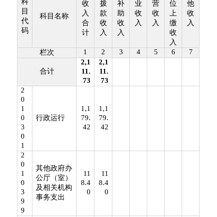
科
收
拨
补
业
营
位
他
目
入
款
助
收
收
上
收
科目名称
代
合
收
收
入
入
缴
入
码
计
入
入
收
入
1
2
3
4
5
6
7
栏次
2,1
2,1
合计
11.
11.
73
73
2
0
1
1,1
1,1
0
行政运行
79.
79.
3
42
42
0
1
2
0
其他政府办
1
11
11
公厅（室）
0
8.4
8.4
及相关机构
3
0
0
事务支出
9
9