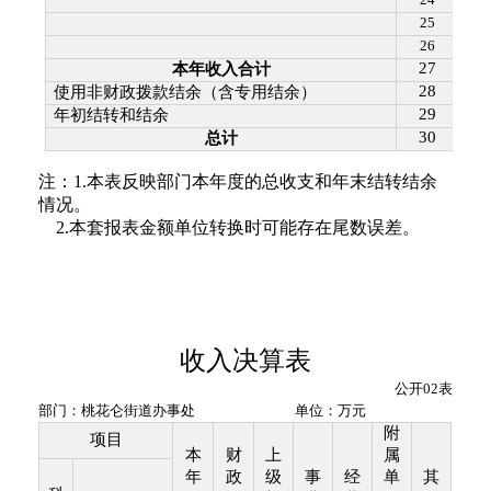
25
26
27
本年收入合计
28
使用非财政拨款结余（含专用结余）
29
年初结转和结余
30
总计
注：
1.
本表反映部门本年度的总收支和年末结转结余
情况。
2.
本套报表金额单位转换时可能存在尾数误差。
收入决算表
公开
02
表
部门：
桃花仑街道办事处
单位：万元
附
项目
本
财
上
属
年
政
级
事
经
单
其