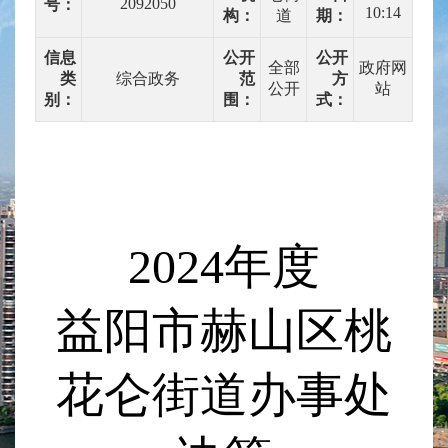
2092050
号：
10:14
构：
道
期：
信息
公开
公开
全部
政府网
类
综合政务
范
方
公开
站
别：
围：
式：
2024
年度
益阳市赫山区桃
花仑街道办事处