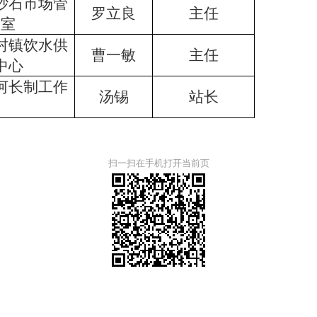
砂石市场管
罗立良
主任
公室
村镇饮水供
曹一敏
主任
中心
河长制工作
汤锡
站长
扫一扫在手机打开当前页