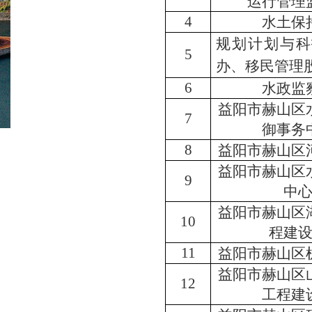
运行管理
4
水土保
规划计划与科
5
办
、
移民管理
6
水政监
益阳市赫山区
7
御事务
8
益阳市赫山区
益阳市赫山区
9
中
益阳市赫山区
10
程建
1
1
益阳市赫山区
益阳市赫山区
1
2
工程建