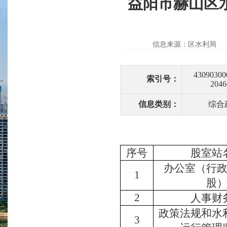
益阳市赫山区水
信息来源：区水利局
43090300
索引号：
2046
信息类别：
综合
序号
股室站
办公室（行
1
股
2
人事
财
政策法规和水
3