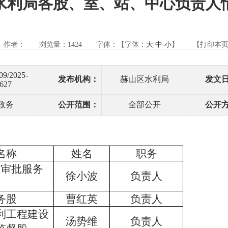
利局各股、室、站、中心负责人情况
作者：
浏览量：
1424
字体：【字体：
大
中
小
】
【打印本
09/2025-
发布机构：
赫山区水利局
发文
627
政务
公开范围：
全部公开
公开
名称
姓名
职务
政审批服务
徐小波
负责人
）
务
股
曹红英
负责人
利工程建设
汤势维
负责人