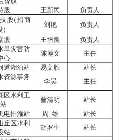
监督股
持股
王新民
负责人
技股
(招商
刘艳
负责人
股
）
察股
王恒良
负责人
水旱灾害防
陈博文
主任
中心
河道湖泊站
易文胜
站长
水资源事务
李昊
主任
心
湖区水利工
曹清明
站长
设站
机电排灌站
周
雄
站长
山丘区水利
胡罗生
站长
设站