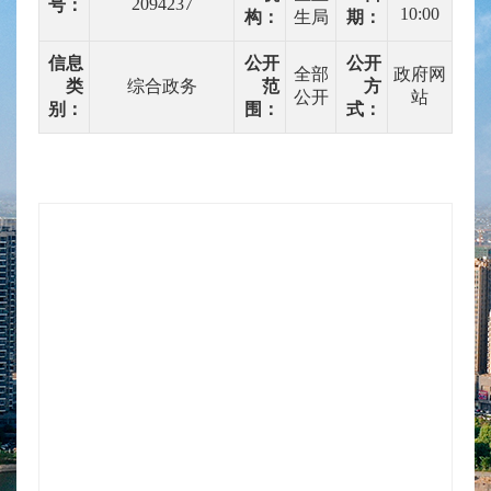
2094237
号：
10:00
构：
生局
期：
信息
公开
公开
全部
政府网
类
综合政务
范
方
公开
站
别：
围：
式：