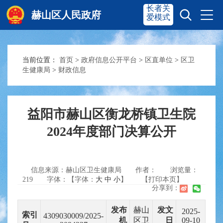
长者关
赫山区人民政府
爱模式
当前位置：
首页
>
政府信息公开平台
>
区直单位
>
区卫
赫山首页
奋进赫山
生健康局
>
财政信息
政务要闻
多彩资湘
益阳市赫山区衡龙桥镇卫生院
2024年度部门决算公开
信息公开
政务服务
信息来源：赫山区卫生健康局
作者：
浏览量：
互动交流
219
字体：【字体：
大
中
小
】
【打印本页】
分享到：
发布
赫山
发文
2025-
索引
4309030009/2025-
机
区卫
日
09-10