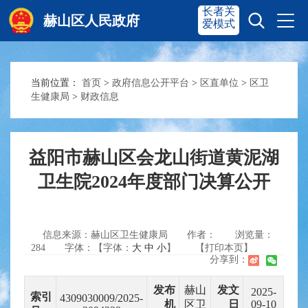
长者关
赫山区人民政府
爱模式
当前位置：
首页
>
政府信息公开平台
>
区直单位
>
区卫
赫山首页
奋进赫山
生健康局
>
财政信息
政务要闻
多彩资湘
益阳市赫山区会龙山街道黄泥湖
卫生院2024年度部门决算公开
信息公开
政务服务
信息来源：赫山区卫生健康局
作者：
浏览量：
互动交流
284
字体：【字体：
大
中
小
】
【打印本页】
分享到：
发布
赫山
发文
2025-
索引
4309030009/2025-
机
区卫
日
09-10