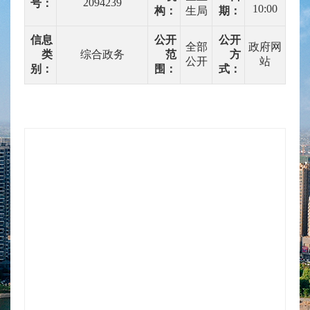
2094239
号：
10:00
构：
生局
期：
信息
公开
公开
全部
政府网
类
综合政务
范
方
公开
站
别：
围：
式：