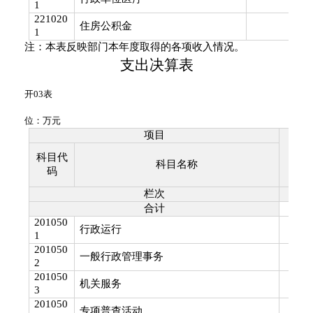
1
221020
33.
住房公积金
1
注：本表反映部门本年度取得的各项收入情况。
支出决算表
开
03
表
位：万元
项目
本年
科目代
科目名称
码
栏次
合计
201050
行政运行
1
201050
一般行政管理事务
2
201050
机关服务
3
201050
专项普查活动