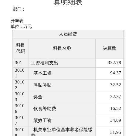
算明细表
部门：
开
06
表
单位：万元
人员经费
科目
科目
科目名称
决算数
代码
码
301
332.78
302
工资福利支出
3010
94.37
3020
基本工资
1
3010
32.52
3020
津贴补贴
2
3010
32.37
3020
奖金
3
3010
16.52
3020
伙食补助费
6
3010
34.89
3020
绩效工资
7
3010
机关事业单位基本养老保险缴
31.95
3020
8
费