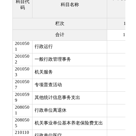
科目代
科目名称
码
栏次
1
合计
1,201.
201050
行政运行
302.
1
201050
一般行政管理事务
18.
2
201050
机关服务
93.
3
201050
专项普查活动
152.
7
201059
其他统计信息事务支出
553.
9
208050
行政单位离退休
3.
1
208050
机关事业单位基本养老保险费支出
20.
5
210110
23.
行政单位医疗