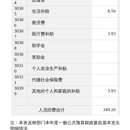
抚恤金
4
3030
8.56
3022
生活补助
5
3030
3022
救济费
6
3030
3.93
3022
医疗费补助
7
3030
3022
助学金
8
3030
3022
奖励金
9
3031
3023
个人农业生产补贴
0
3031
3023
代缴社会保险费
1
3039
3.93
3024
其他对个人和家庭的补助
9
3029
349.20
人员经费合计
注：本表反映部门本年度一般公共预算财政拨款基本支出
明细情况。