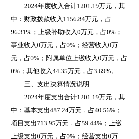
2024
年度收入合计
1201.19
万元，其
中：财政拨款收入
1156.84
万元，占
96.31
%
；上级补助收入
0
万元，占
0%
；
事业收入
0
万元，占
0%
；经营收入
0
万
元，占
0%
；附属单位上缴收入
0
万元，占
0%
；其他收入
44.35
万元，占
3.69
%
。
三、支出决算情况说明
2024
年度支出合计
1201.19
万元，其
中：基本支出
487.24
万元，占
40.56
%
；
项目支出
713.95
万元，占
59.44
%
；上缴
上级支出
0
万元，占
0%
；经营支出
0
万