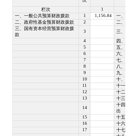
次
1
栏次
1
1,156.84
一、一般公共预算财政拨款
一、一般
2
二、政府性基金预算财政拨款
二、外交
三、国有资本经营预算财政拨
3
三、国防
款
4
四、公共
5
五、教育
6
六、科学
7
七、文化
8
八、社会
9
九、卫生
10
十、节能
11
十一、城
12
十二、农
13
十三、交
十四、资
14
出
15
十五、商
16
十六、金
17
十七、援