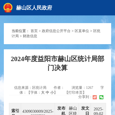
赫山区人民政府
当前位置：
首页
>
政府信息公开平台
>
区直单位
>
区统
赫山首页
计局
>
财政信息
政务要闻
2024年度益阳市赫山区统计局部
门决算
信息公开
信息来源：区统计局
作者：
浏览量：
1267
字
互动交流
体：【字体：
大
中
小
】
【打印本页】
分享到：
发布
赫山
发文
2025-
索引
4309030009/2025-
机
区统
日
09-02