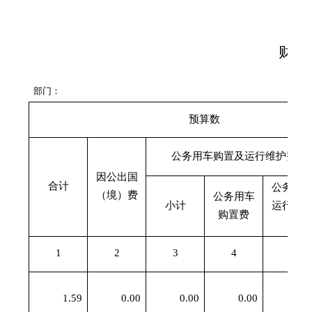
财政
部门：
预算数
公务用车购置及运行维护费
因公出国
合计
公务用
（境）费
公务用车
小计
运行维
购置费
费
1
2
3
4
5
1.59
0.00
0.00
0.00
0.0