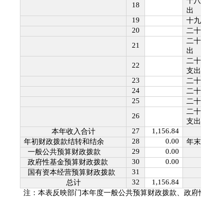
十八、自
18
出
19
十九、住
20
二十、粮
二十一、
21
出
二十二、
22
支出
23
二十三、
24
二十四、
25
二十五、
二十六、
26
支出
27
1,156.84
本年收入合计
28
0.00
年初财政拨款结转和结余
年末财政
29
0.00
一般公共预算财政拨款
30
0.00
政府性基金预算财政拨款
31
国有资本经营预算财政拨款
32
1,156.84
总计
注：本表反映部门本年度一般公共预算财政拨款、政府性基