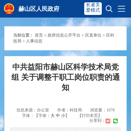
长者关
赫山区人民政府
爱模式
当前位置：
首页
>
政府信息公开平台
>
区直单位
>
区科
赫山首页
奋进赫山
技局
>
人事信息
政务要闻
多彩资湘
中共益阳市赫山区科学技术局党
组 关于调整干职工岗位职责的通
信息公开
政务服务
知
互动交流
信息来源：办公室
作者：科技局
浏览量：
1078
字体：【字体：
大
中
小
】
【打印本页】
分享到：