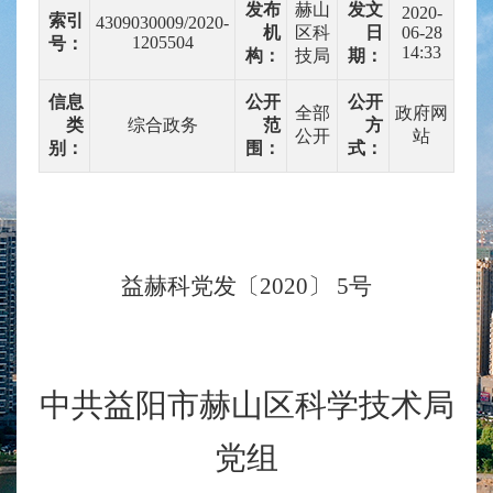
发布
赫山
发文
2020-
索引
4309030009/2020-
机
区科
日
06-28
1205504
号：
14:33
构：
技局
期：
信息
公开
公开
全部
政府网
类
综合政务
范
方
公开
站
别：
围：
式：
益赫科党发〔
2020
〕
5
号
中共益阳市赫山区科学技术局
党组