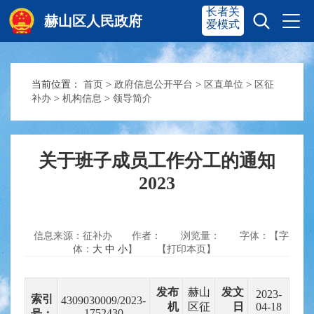
长者关
赫山区人民政府
爱模式
当前位置：
首页
>
政府信息公开平台
>
区直单位
>
区征
赫山首页
奋进赫山
补办
>
机构信息
>
领导简介
政务要闻
多彩资湘
关于班子成员工作分工的通知
2023
信息公开
政务服务
信息来源：征补办
作者：
浏览量：
字体：【字
互动交流
体：
大
中
小
】
【打印本页】
发布
赫山
发文
2023-
索引
4309030009/2023-
机
区征
日
04-18
1752430
号：