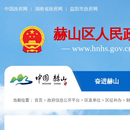
中国政府网
|
湖南省政府网
|
益阳市政府网
赫山区人民
― www.hnhs.gov.
奋进赫山
当前位置：
首页
>
政府信息公开平台
>
区直单位
>
区征补办
>