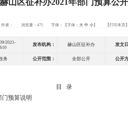
赫山区征补办2021年部门预算公
作者：
浏览量：
475
字体：【字体：
大
中
小
】
【打印本页
09/2021-
发布机构：
赫山区征补办
发文
610
政务
公开范围：
全部公开
公开
目
录
年部门预算说明