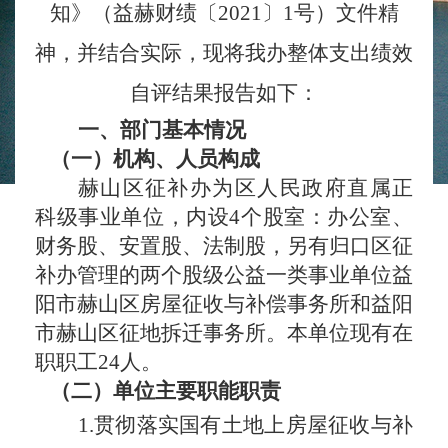
知》
（益赫财绩〔
20
21
〕
1
号）文件精
神，
并
结合实际，现将我办整体支出绩效
自评结果报告如下：
一、部门基本情况
（一）机构、人员构成
赫山区征补办
为区人民政府直属正
科级事业单位
，内
设
4个
股室
：办公室、
财务股、安置股、法制股，另有
归口区征
补办管理的
两个
股级公益一类事业单位益
阳市赫山区房屋征收与补偿事务所
和
益阳
市赫山区征地拆迁事务所
。本单位现有在
职职工
24人。
（二）单位主要职能职责
1.
贯彻落实国有土地上房屋征收与补