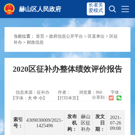
长者关
赫山区人民政府
爱模式
当前位置：
首页
>
政府信息公开平台
>
区直单位
>
区征
赫山首页
奋进赫山
补办
>
财政信息
政务要闻
多彩资湘
2020区征补办整体绩效评价报告
信息公开
政务服务
信息来源：征补办
作者：
浏览量：
860
字体：
分享到：
【字体：
大
中
小
】
【打印本页】
互动交流
发布
赫山
发文
2021-
索引
4309030009/2021-
机
区征
日
07-26
1425496
号：
09:08
构：
补办
期：