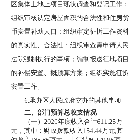
区集体土地上项目现状调查和登记工作；
组织审核认定房屋面积的合法性和住房货
币安置补助人口；组织审定征拆工作资料
的真实性、合法性；组织审查需申请人民
法院强制执行的事项；编制报送征地项目
的补偿安置、概预算方案；组织实施征拆
安置工作。
6.
承办区人民政府交办的其他事项。
二、
部门预算总收支情况
（一）
20
20
年度收入合计
611.25
万
元，其中：财政拨款收入
154.44
万元
,
其
他收入
185.86
万元
，上年结转
270.95万