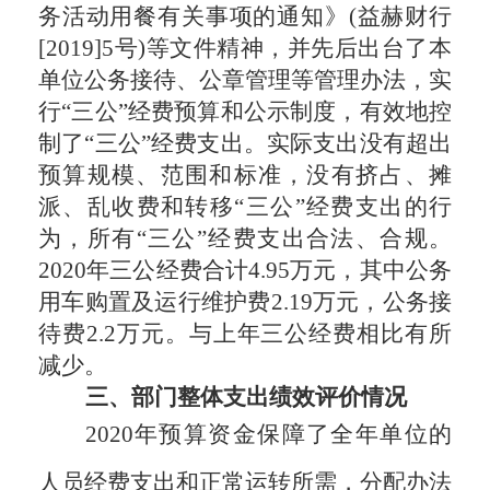
务活动用餐有关事项
的通知》
(益赫财
行
[
20
19
]
5
号
)等文件精神，并先后出台了本
单位公务接待、
公章
管理等管理办法，实
行
“三公”经费预算和公示制度，有效地控
制了“三公”经费支出。实际支出没有超出
预算规模、范围和标准，没有挤占、摊
派、乱收费和转移“三公”经费支出的行
为，所有“三公”经费支出合法、合规。
20
20
年三公经费合计
4.95万
元，其中公务
用车购置及运行维护费
2.19万
元，公务接
待费
2.2万
元。与上年三公经费
相比
有所
减少。
三、部门整体支出绩效评价情况
20
20
年预算资金保障了全年单位的
人员经费支出和正常运转所需，分配办法