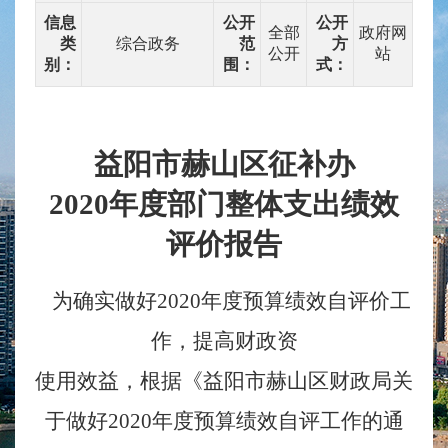
信息
公开
公开
全部
政府网
类
综合政务
范
方
公开
站
别：
围：
式：
益阳市赫山区征补办
20
20
年度部门整体支出绩效
评价报告
为确实做好
20
20
年度预算绩效自评价工
作，提高财政资
使用效益，根据《
益阳市赫山区财政局关
于做好
20
20
年度预算绩效自评工作的通