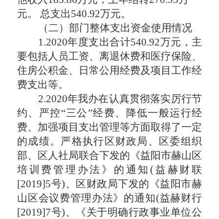
元
。
总支出
540.92万
元。
（二）部门整体支出资金使用情况
1.
20
20
年度支出合计
540.92
万元，主
要包括人员工资、离退休费和医疗保险、
住房公积金
、
日常公用经费
及项目工作经
费支出
等。
2.
20
20
年我办在认真贯彻落实厉行节
约、严控
“三公”经费、降低一般运行经
费、加强项目支出管理等方面取得了一定
的成绩。严格执行区财政局、区委组织
部、区人社局联合下发的《益阳市赫山区
培训费管理办法》的通知(益赫财
联
[
20
19
]
5
号
)、区财政局下发的《益阳市赫
山区会议费管理办法》的通知(益赫财行
[
20
19
]
7
号
)、《关于
明确行政事业单位公