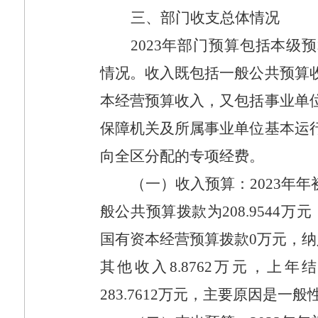
三、部门收支总体情况
2023
年部门预算包括本级预
情况。收入既包括一般公共预算
本经营预算收入，又包括事业单
保障机关及所属事业单位基本运
向全区分配的专项经费。
（一）收入预算：
2023
年年
般公共预算拨款为
208.9544
万元
国有资本经营预算拨款
0
万元，纳
其他收入
8.8762
万元，上年
283.7612
万元，主要原因是一般