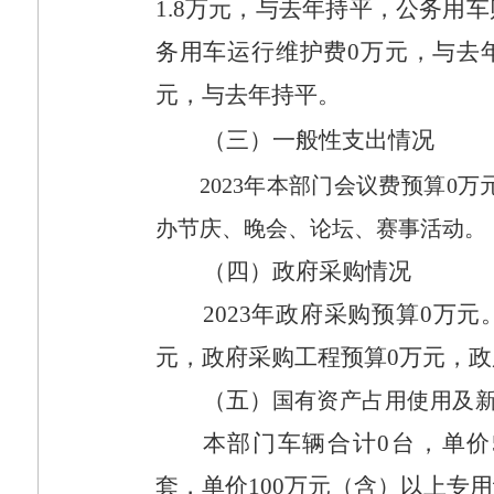
1.8
万元，与去年持平，公务用车
务用车运行维护费
0
万元，与去
元，与去年持平。
（三）一般性支出情况
2023
年本部门会议费预算
0
万
办节庆、晚会、论坛、赛事活动。
（四）政府采购情况
2023
年政府采购预算
0
万元
元，政府采购工程预算
0
万元，政
（五）
国有资产占用使用及
本部门车辆合计
0
台，单价
套，单价
100
万元（含）以上专用