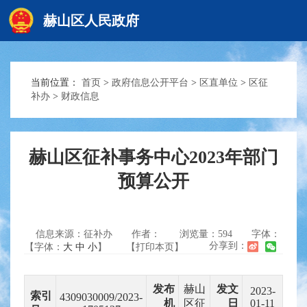
赫山区人民政府
当前位置：
首页
>
政府信息公开平台
>
区直单位
>
区征
赫山首页
补办
>
财政信息
政务要闻
赫山区征补事务中心2023年部门
预算公开
信息公开
信息来源：征补办
作者：
浏览量：
594
字体：
互动交流
分享到：
【字体：
大
中
小
】
【打印本页】
发布
赫山
发文
2023-
索引
4309030009/2023-
机
区征
日
01-11