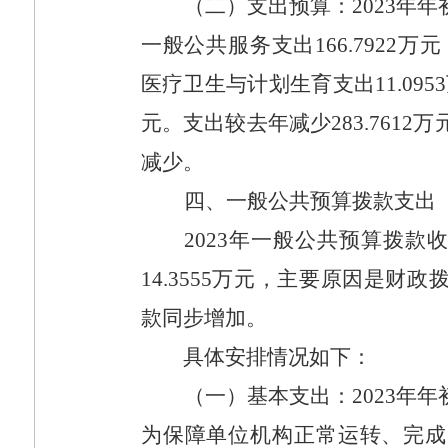
（二）支出预算：
2023
年年
一般公共服务支出
166.7922
万元
医疗卫生与计划生育支出
11.0953
元。支出较去年减少
283.7612
万
减少。
四、一般公共预算拨款支出
2023
年一般公共预算拨款
14.3555
万元，主要原因是财政
款同步增加。
具体安排情况如下：
（一）基本支出：
2023
年年
为保障单位机构正常运转、完成