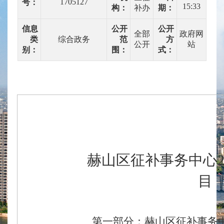
1705127
号：
15:33
构：
补办
期：
信息
公开
公开
全部
政府网
类
综合政务
范
方
公开
站
别：
围：
式：
赫山区征补事务中心
目
第一部分：赫山区征补事务