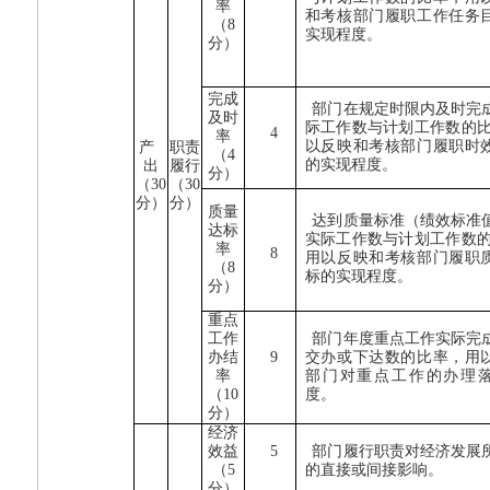
率
和考核部门履职工作任务
（
8
实现程度。
分）
完成
部门在规定时限内及时完
及时
际工作数与计划工作数的
4
率
以反映和考核部门履职时
产
职责
（
4
的实现程度。
出
履行
分）
（
30
（
30
分）
分）
质量
达到质量标准（绩效标准
达标
实际工作数与计划工作数
率
8
用以反映和考核部门履职
（
8
标的实现程度。
分）
重点
工作
部门年度重点工作实际完
办结
9
交办或下达数的比率，用
率
部门对重点工作的办理
（
10
度。
分）
经济
效益
5
部门履行职责对经济发展
（
5
的直接或间接影响。
分）