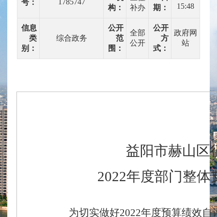
1785747
号：
15:48
构：
补办
期：
信息
公开
公开
全部
政府网
类
综合政务
范
方
公开
站
别：
围：
式：
益阳市赫山区
2022
年度部门整体
为切实做好
2022
年度预算绩效自