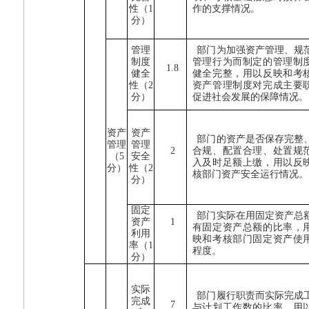
性（
1
作的支撑情况。
分）
管理
部门为加强资产管理、规
制度
管理行为而制定的管理制
1.8
健全
健全完整，用以反映和考
性（
2
资产管理制度对完成主要
分）
促进社会发展的保障情况。
资产
资产
部门的资产是否保存完整
管理
管理
2
合规、配置合理、处置规
（
5
安全
入及时足额上缴，用以反
分）
性（
2
核部门资产安全运行情况。
分）
固定
部门实际在用固定资产总
资产
1
有固定资产总额的比率，
利用
映和考核部门固定资产使
率（
1
程度。
分）
实际
部门履行职责而实际完成
完成
7
与计划工作数的比率，用