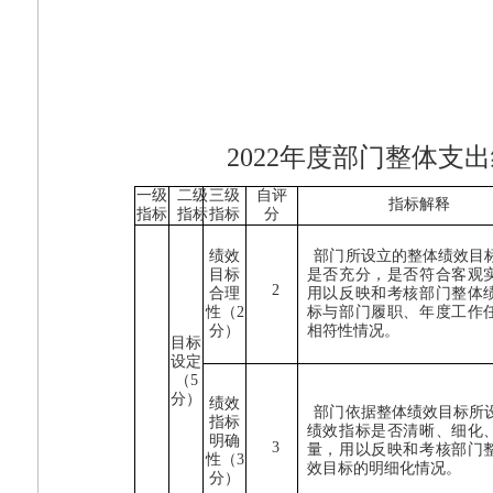
2022
年度部门整体支出
一级
二级
三级
自评
指标解释
指标
指标
指标
分
绩效
部门所设立的整体绩效目
目标
是否充分，是否符合客观
2
合理
用以反映和考核部门整体
性（
2
标与部门履职、年度工作
分）
相符性情况。
目标
设定
（
5
分）
绩效
部门依据整体绩效目标所
指标
绩效指标是否清晰、细化
明确
3
量，用以反映和考核部门
性（
3
效目标的明细化情况。
分）