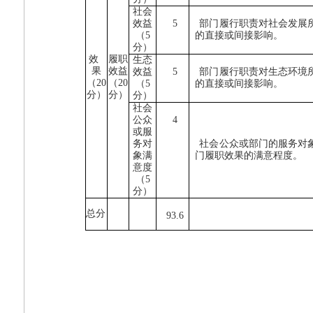
社会
效益
5
部门履行职责对社会发展
（
5
的直接或间接影响。
分）
效
履职
生态
果
效益
效益
5
部门履行职责对生态环境
（
20
（
20
（
5
的直接或间接影响。
分）
分）
分）
社会
公众
4
或服
务对
社会公众或部门的服务对
象满
门履职效果的满意程度。
意度
（
5
分）
总分
93.6