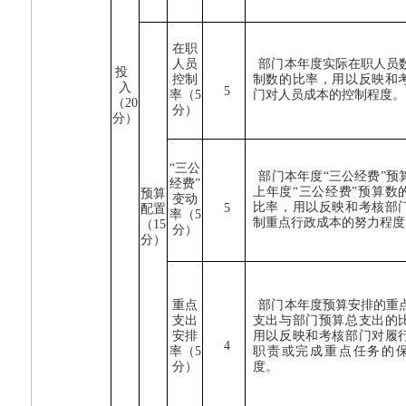
在职
人员
部门本年度实际在职人员
投
控制
制数的比率，用以反映和
入
5
率（
5
门对人员成本的控制程度。
（
20
分）
分）
“三公
部门本年度“三公经费”预
经费”
上年度“三公经费”预算数
预算
变动
比率，用以反映和考核部
5
配置
率（
5
制重点行政成本的努力程度
（
15
分）
分）
重点
部门本年度预算安排的重
支出
支出与部门预算总支出的
安排
用以反映和考核部门对履
4
率（
5
职责或完成重点任务的
分）
度。