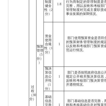
制度
行为而制定的管理制度是
1.8
健全
完整，用以反映和考核部
性（
2
管理制度对完成主要职责
分）
事业发展的保障情况。
资金
部门使用预算资金是否符
使用
的预算财务管理制度的规
合规
1
以反映和考核部门预算资
预算
性（
1
范运行情况。
管理
分）
（
5
分）
）
预决
算信
部门是否按照政府信息公
息公
1
规定公开相关预决算信息
开性
反映和考核部门预决算管
（
1
开透明情况。
过
分）
程
（
30
基础
分）
信息
部门基础信息是否完善，
完善
1
映和考核基础信息对预算