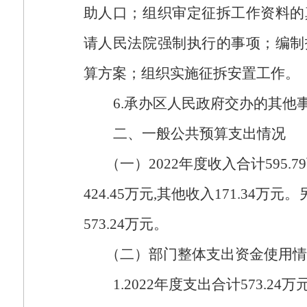
助人口；组织审定征拆工作资料的
请人民法院强制执行的事项；编制
算方案；组织实施征拆安置工作。
6.
承办区人民政府交办的其他
二、一般公共预算支出情况
（一）
2022
年度收入合计
595.79
424.45
万元
,
其他收入
171.34
万元。
573.24
万元。
（二）部门整体支出资金使用情
1.2022
年度支出合计
573.24
万