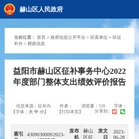
赫山区人民政府
当前位置：
首页
>
政府信息公开平台
>
区直单位
>
区征
赫山首页
补办
>
财政信息
政务要闻
益阳市赫山区征补事务中心2022
年度部门整体支出绩效评价报告
信息公开
信息来源：征补办
作者：
浏览量：
520
字体：
互动交流
分享到：
【字体：
大
中
小
】
【打印本页】
发布
赫山
发文
2023-
索引
4309030009/2023-
机
区征
日
06-28