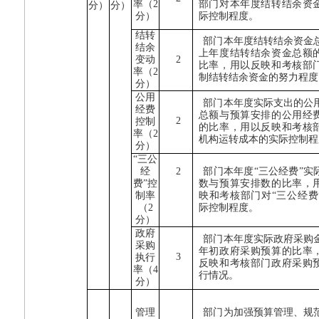
率（
2
部门对本年度结转结余资
分）
分）
分）
际控制程度。
结转
部门本年度结转结余资金
结余
上年度结转结余资金总额
变动
2
比率，用以反映和考核部
率（
2
制结转结余资金的努力程度
分）
公用
部门本年度实际支出的公
经费
总额与预算安排的公用经
2
控制
的比率，用以反映和考核
率（
2
机构运转成本的实际控制程
分）
“三公
经
2
部门本年度“三公经费”实
费”控
数与预算安排数的比率，
制率
映和考核部门对“三公经费
（
2
际控制程度。
分）
政府
部门本年度实际政府采购
采购
年初政府采购预算的比率
3
执行
反映和考核部门政府采购
率（
4
行情况。
分）
管理
部门为加强预算管理、规