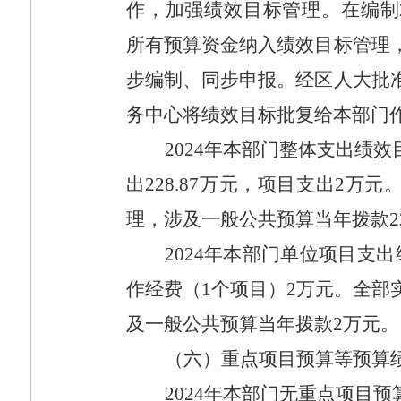
作，加强绩效目标管理。在编制
所有预算资金纳入绩效目标管理
步编制、同步申报。经区人大批
务中心将绩效目标批复给本部门
2024
年本部门整体支出绩效
出
228.87
万元，项目支出
2
万元
理，涉及一般公共预算当年拨款
2
2024
年本部门单位项目支出
作经费（
1
个项目）
2
万元。全部
及一般公共预算当年拨款
2
万元。
（六）重点项目预算等预算
2024
年本部门无重点项目预