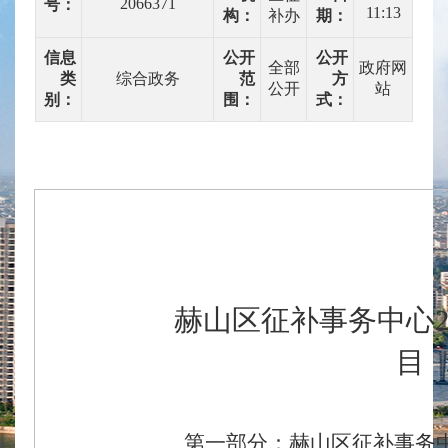
2066371
号：
11:13
构：
补办
期：
信息
公开
公开
全部
政府网
类
综合政务
范
方
公开
站
别：
围：
式：
赫山区征补事务中心
目
第一部分：赫山区征补事务