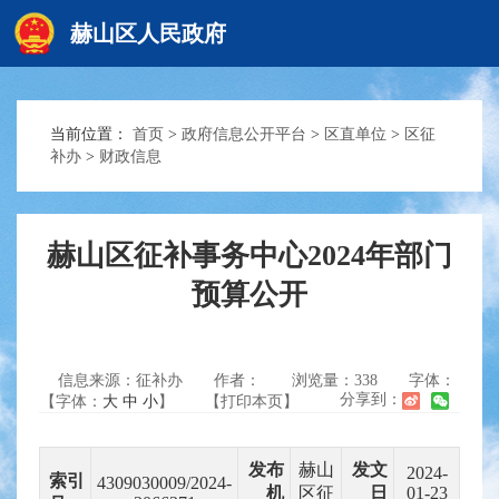
赫山区人民政府
当前位置：
首页
>
政府信息公开平台
>
区直单位
>
区征
赫山首页
补办
>
财政信息
政务要闻
赫山区征补事务中心2024年部门
预算公开
信息公开
信息来源：征补办
作者：
浏览量：
338
字体：
互动交流
分享到：
【字体：
大
中
小
】
【打印本页】
发布
赫山
发文
2024-
索引
4309030009/2024-
机
区征
日
01-23