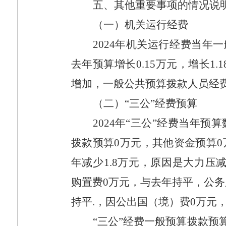
五、其他重要事项的情况说
（一）机关运行经费
2024
年机关运行经费当年一
去年预算增长
0.15
万元，增长
1.
增加，一般公共预算拨款人员经
（二）“三公”经费预算
2024
年“三公”经费当年预算
拨款预算
0
万元，其他资金预算
0
年减少
1.8
万元，原因是大力压
购置费
0
万元，与去年持平，公务
持平
.
，因公出国（境）费
0
万元
“三公”经费一般预算拨款预