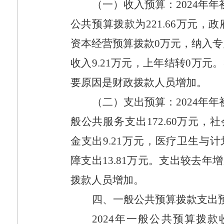
（一）收入预算：
2024
年年
公共预算拨款为
221.66
万元，政
资本经营预算拨款
0
万元，纳入专
收入
9.21
万元，上年结转
0
万元。
要原因是财政拨款人员增加。
（二）支出预算：
2024
年年
般公共服务支出
172.60
万元，社
金支出
9.21
万元，医疗卫生与计
障支出
13.81
万元。支出较去年增
拨款人员增加。
四、一般公共预算拨款支出
2024
年一般公共预算拨款