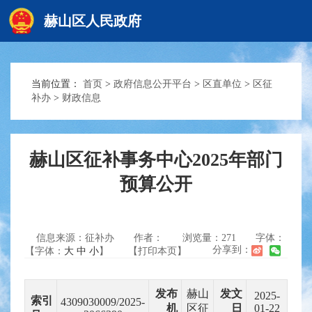
赫山区人民政府
当前位置：
首页
>
政府信息公开平台
>
区直单位
>
区征
赫山首页
补办
>
财政信息
政务要闻
赫山区征补事务中心2025年部门
预算公开
信息公开
信息来源：征补办
作者：
浏览量：
271
字体：
互动交流
分享到：
【字体：
大
中
小
】
【打印本页】
发布
赫山
发文
2025-
索引
4309030009/2025-
机
区征
日
01-22