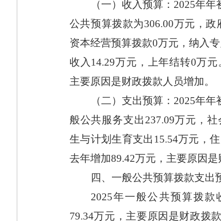
（一）收入预算：
2025
年年
公共预算拨款为
306.00
万元，政
资本经营预算拨款
0
万元，纳入专
收入
14.29
万元，上年结转
0
万元
主要原因是财政拨款人员增加。
（二）支出预算：
2025
年年
般公共服务支出
237.09
万元，社
生与计划生育支出
15.54
万元，住
去年增加
89.42
万元，主要原因是
四、一般公共预算拨款支出
2025
年一般公共预算拨款
79.34
万元，主要原因是财政拨