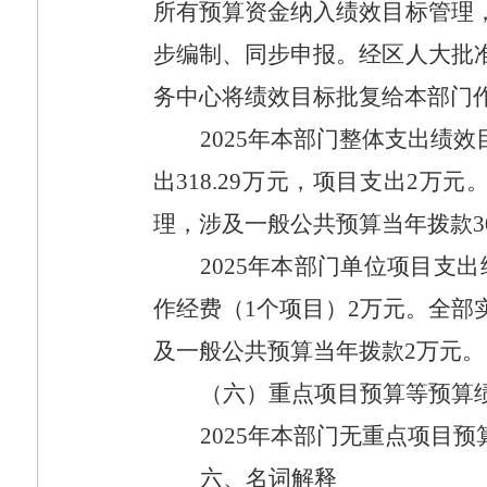
所有预算资金纳入绩效目标管理
步编制、同步申报。经区人大批
务中心将绩效目标批复给本部门
2025
年本部门整体支出绩效
出
318.29
万元，项目支出
2
万元
理，涉及一般公共预算当年拨款
3
2025
年本部门单位项目支出
作经费（
1
个项目）
2
万元。全部
及一般公共预算当年拨款
2
万元。
（六）重点项目预算等预算
2025
年本部门无重点项目预
六、名词解释