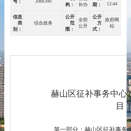
2066390
号：
12:44
构：
补办
期：
信息
公开
公开
全部
政府网
类
综合政务
范
方
公开
站
别：
围：
式：
赫山区征补事务中心
目
第一部分：赫山区征补事务