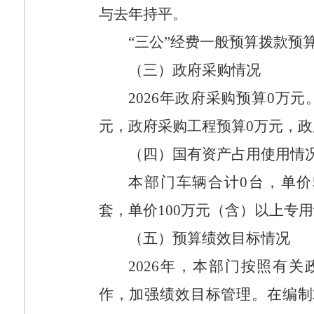
与去年持平。
“三公”经费一般预算拨款预
（三）政府采购情况
2026
年政府采购预算
0
万元
元，政府采购工程预算
0
万元，政
（四）国有资产占用使用情
本部门车辆合计
0
台，单价
套，单价
100
万元（含）以上专用
（五）预算绩效目标情况
2026
年，本部门按照有关
作，加强绩效目标管理。在编制