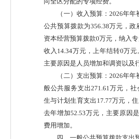
向全区分配的专项经费。
（一）收入预算：
2026
年年
公共预算拨款为
356.38
万元，政
资本经营预算拨款
0
万元，纳入专
收入
14.34
万元，上年结转
0
万元
主要原因是人员增加和调资以及
（二）支出预算：
2026
年年
般公共服务支出
271.61
万元，社
生与计划生育支出
17.77
万元，住
去年增加
52.53
万元，主要原因
费用增加。
四、一般公共预算拨款支出