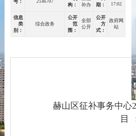
2146707
号：
17:02
构：
补办
期：
信息
公开
公开
全部
政府网
类
综合政务
范
方
公开
站
别：
围：
式：
赫山区征补事务中心
目