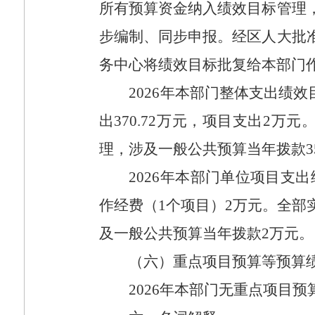
所有预算资金纳入绩效目标管理
步编制、同步申报。经区人大批
务中心将绩效目标批复给本部门
2026
年本部门整体支出绩效
出
370.72
万元，项目支出
2
万元
理，涉及一般公共预算当年拨款
3
2026
年本部门单位项目支出
作经费（
1
个项目）
2
万元。全部
及一般公共预算当年拨款
2
万元。
（六）重点项目预算等预算
2026
年本部门无重点项目预