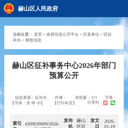
赫山区人民政府
当前位置：
首页
>
政府信息公开平台
>
区直单位
>
区征
赫山首页
补办
>
财政信息
政务要闻
赫山区征补事务中心2026年部门
预算公开
信息公开
信息来源：征补办
作者：
浏览量：
323
字体：
互动交流
分享到：
【字体：
大
中
小
】
【打印本页】
发布
赫山
发文
2026-
索引
4309030009/2026-
机
区征
日
01-19