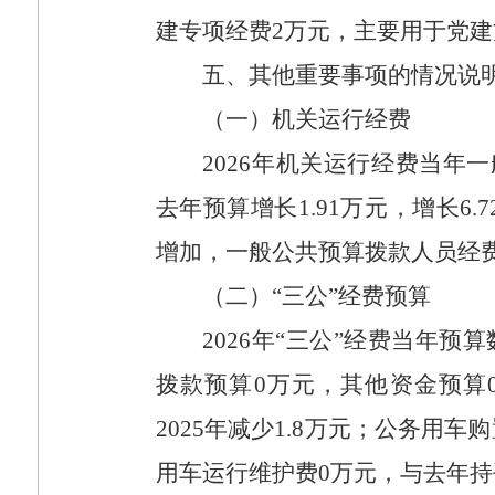
建专项经费
2
万元，主要用于党建
五、其他重要事项的情况说
（一）机关运行经费
2026
年机关运行经费当年一
去年预算增长
1.91
万元，增长
6.
增加，一般公共预算拨款人员经
（二）“三公”经费预算
2026
年“三公”经费当年预算
拨款预算
0
万元，其他资金预算
2025
年减少
1.8
万元；公务用车购
用车运行维护费
0
万元，与去年持