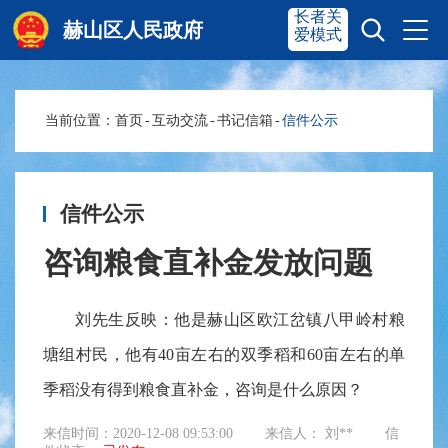
长者关
赫山区人民政府
爱模式
当前位置：
首页
-
互动交流
-
书记信箱
-
信件公示
赫山首页
奋进赫山
政务要闻
多彩资湘
信件公示
咨询粮食直补金发放问题
信息公开
政务服务
刘先生反映：他是赫山区欧江岔镇八甲岭村粮
塘组村民，他有40亩左右的双季稻和60亩左右的单
互动交流
季稻没有得到粮食直补金，咨询是什么原因？
来信时间：2020-12-08 09:53:00
来信人： 刘**
信