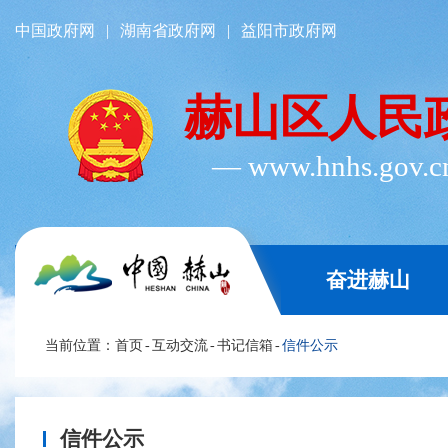
中国政府网
|
湖南省政府网
|
益阳市政府网
赫山区人民
― www.hnhs.gov.
奋进赫山
当前位置：
首页
-
互动交流
-
书记信箱
-
信件公示
信件公示