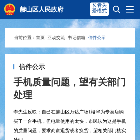
长者关
赫山区人民政府
爱模式
当前位置：
首页
-
互动交流
-
书记信箱
-
信件公示
赫山首页
奋进赫山
政务要闻
多彩资湘
信件公示
手机质量问题，望有关部门
信息公开
政务服务
处理
互动交流
李先生反映：自己在赫山区万达广场1楼华为专卖店购
买了一台手机，但电量使用的太快，市民认为这是手机
的质量问题，要求商家退货或者换货，望相关部门核实