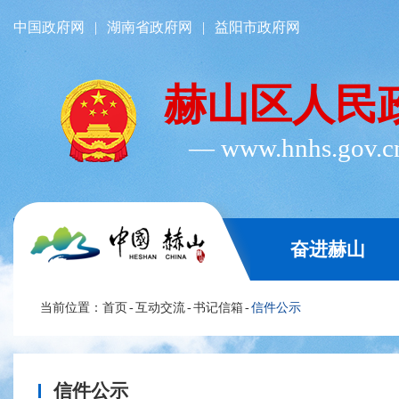
中国政府网
|
湖南省政府网
|
益阳市政府网
赫山区人民
― www.hnhs.gov.
奋进赫山
当前位置：
首页
-
互动交流
-
书记信箱
-
信件公示
信件公示