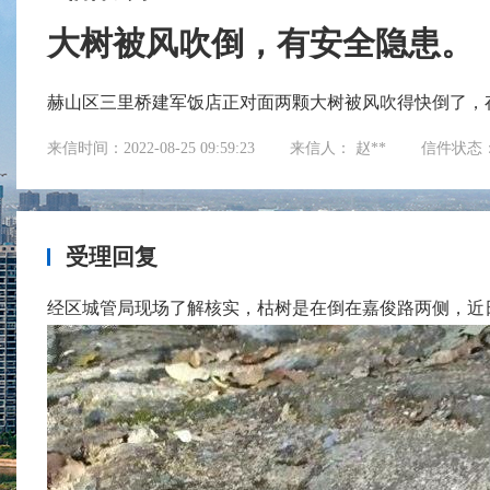
大树被风吹倒，有安全隐患。
赫山区三里桥建军饭店正对面两颗大树被风吹得快倒了，
来信时间：2022-08-25 09:59:23
来信人： 赵**
信件状态
受理回复
经区城管局现场了解核实，枯树是在倒在嘉俊路两侧，近