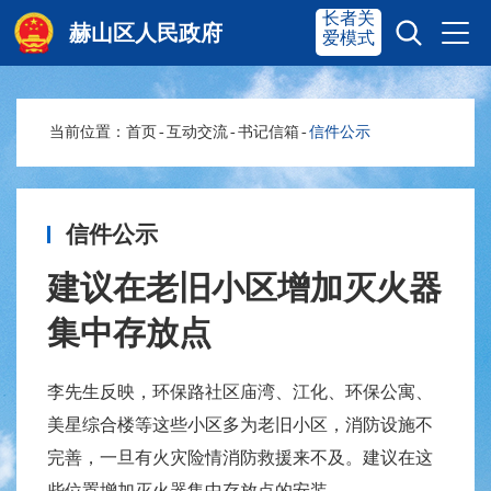
长者关
赫山区人民政府
爱模式
当前位置：
首页
-
互动交流
-
书记信箱
-
信件公示
赫山首页
奋进赫山
政务要闻
多彩资湘
信件公示
建议在老旧小区增加灭火器
信息公开
政务服务
集中存放点
互动交流
李先生反映，环保路社区庙湾、江化、环保公寓、
美星综合楼等这些小区多为老旧小区，消防设施不
完善，一旦有火灾险情消防救援来不及。建议在这
些位置增加灭火器集中存放点的安装。