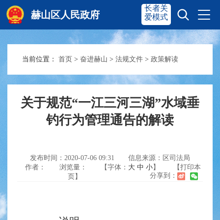
长者关
赫山区人民政府
爱模式
当前位置：
首页
>
奋进赫山
>
法规文件
>
政策解读
赫山首页
奋进赫山
政务要闻
多彩资湘
关于规范“一江三河三湖”水域垂
钓行为管理通告的解读
信息公开
政务服务
发布时间：2020-07-06 09:31
信息来源：区司法局
作者：
浏览量：
【字体：
大
中
小
】
【打印本
互动交流
分享到：
页】