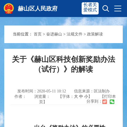
长者关
赫山区人民政府
爱模式
当前位置：
首页
>
奋进赫山
>
法规文件
>
政策解读
赫山首页
奋进赫山
政务要闻
多彩资湘
关于《赫山区科技创新奖励办法
（试行）》的解读
信息公开
政务服务
发布时间：2020-05-11 10:12
信息来源：区法制办
作者：
浏览量：
【字体：
大
中
小
】
【打印本
互动交流
分享到：
页】