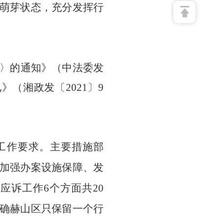
萌芽状态，充分发挥行
〉的通知
》
（
中法委
发
见
》（
湘政发
〔
2021
〕
9
工作要求。主要措施部
加强办案设施保障、发
诉工作6个方面共20
确
赫山
区只保留一个行