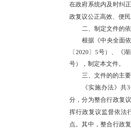
在政府系统内及时纠
政复议公正高效、便民
二、制定文件的依
根据
《中央全面
〔
202
0
〕
5
号
）、《
湖
号
）
，制定本
文件
。
三、文件的的主要
《实施办法》共
分，分为整合行政复
挥行政复议监督依法
点。其中，整合行政