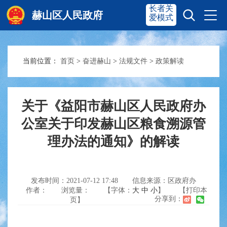
长者关
赫山区人民政府
爱模式
当前位置：
首页
>
奋进赫山
>
法规文件
>
政策解读
赫山首页
奋进赫山
政务要闻
多彩资湘
关于《益阳市赫山区人民政府办
公室关于印发赫山区粮食溯源管
理办法的通知》的解读
信息公开
政务服务
互动交流
发布时间：2021-07-12 17:48
信息来源：区政府办
作者：
浏览量：
【字体：
大
中
小
】
【打印本
分享到：
页】