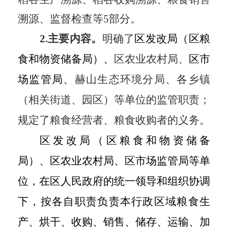
溯源、监督检查等
5部分。
2.主要内容。
明确了
区发改
局
（
区
粮
食和
物资
储备
局
）、
区农业农村局、
区
市
场监管
局、
赫山生态环境分局、
各乡镇
（
相关
街道、园区）
等单位的监管职责；
规定了
粮食经营者
、
粮食收购者
的义务。
区发改
局
（
区
粮食和
物资
储备
局
）、
区
农业农村
局
、
区
市场监管
局
等
单
位
，在区人民政府的统一领导和组织协调
下，
按
各自职责负责本行政区域粮食生
产、烘干、收购、销售、储存、运输、加