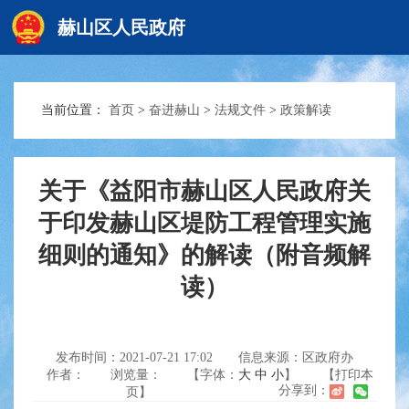
赫山区人民政府
当前位置：
首页
>
奋进赫山
>
法规文件
>
政策解读
赫山首页
政务要闻
关于《益阳市赫山区人民政府关
于印发赫山区堤防工程管理实施
细则的通知》的解读（附音频解
信息公开
读）
互动交流
发布时间：2021-07-21 17:02
信息来源：区政府办
作者：
浏览量：
【字体：
大
中
小
】
【打印本
分享到：
页】