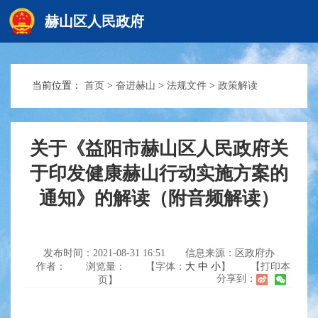
赫山区人民政府
当前位置：
首页
>
奋进赫山
>
法规文件
>
政策解读
赫山首页
政务要闻
关于《益阳市赫山区人民政府关
于印发健康赫山行动实施方案的
通知》的解读（附音频解读）
信息公开
互动交流
发布时间：2021-08-31 16:51
信息来源：区政府办
作者：
浏览量：
【字体：
大
中
小
】
【打印本
分享到：
页】