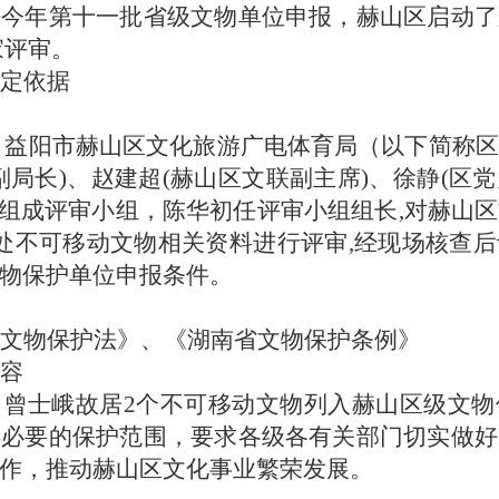
好今年第十一批省级文物单位申报
，赫山区启动
了
家评审。
定依据
11日，益阳市赫山区文化旅游广电体育局（以下简称
副局长)、赵建超(赫山区文联副主席)、徐静(区
家组成评审小组，陈华初任评审小组组长,对赫山
处不可移动文物相关资料进行评审,经现场核查
物保护单位申报条件。
文物保护法》、
《湖南省文物保护条例》
容
、曾士峨故居
2个不可移动文物列入赫山区级文
定必要的保护范围，
要求各级各有关部门切实做好
作，推动赫山区文化事业繁荣发展。