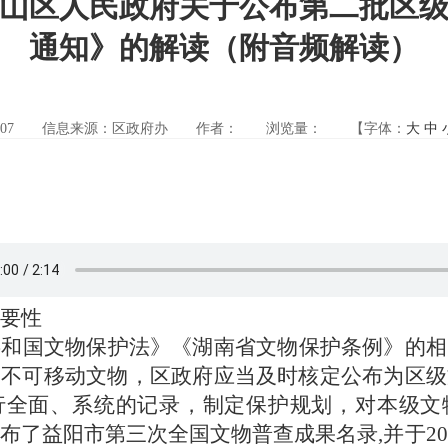
山区人民政府关于公布第二批区
通知》的解读（附音频解读）
07
信息来源：区政府办
作者：
浏览量：
【字体：
大
中
要性
共和国
文物保护
法
》
《
湖南省文物保护条例》
的
相
的不可移动文物，
区政府
应当
及时核定公布为区级
行全面、系统的记录，
制定保护规划，对本级
文
布了益阳市第三次全国文物普查成果名录
,并
于
2