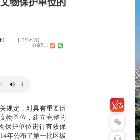
级文物保护单位的
小
】
【打印本页】
分享到：
关规定，
对
具有重要历
文物单位，
建立完整的
物保护单位
进行有效保
014年
公布了
第一
批区级