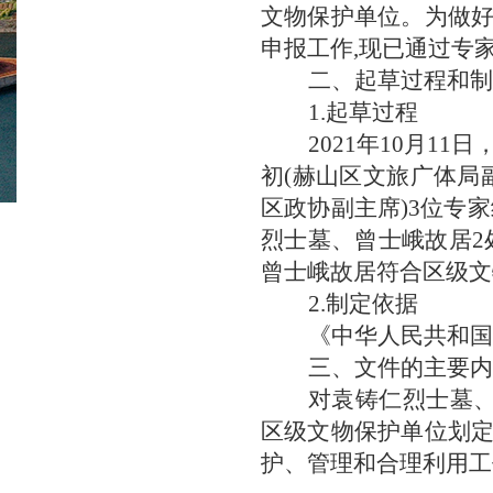
文物保护单位
。为
做
申报工作
,
现
已
通过
专
二、起草过程和制
1.起草过程
2021年10月
初(赫山区文旅广体局
区政协副主席)3位专
烈士墓、曾士峨故居2
曾士峨故居符合区级文
2.制定依据
《中华人民共和国
三、文件的主要内
对袁铸仁烈士墓
区级文物保护单位
划
护、管理和合理利用工